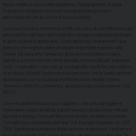
tempo inedito a causa della pandemia, l’insegnamento di papa
Francesco continua a tracciare una strada ben precisa e
percorribile da tutti gli uomini di buona volontà.
La nuova Enciclica s’inserisce, infatti, nel solco di una riflessione già
enunciata fin dall’inizio del Pontificato e progressivamente declinata
in gesti e parole in questi anni. Si percepiscono chiaramente i due
polmoni che vogliono dare un respiro importante e diverso alla
Chiesa. Da una parte, l’annuncio di Dio Amore e Misericordia e,
dall’altra, perché non resti verità astratta, la necessità del “prendersi
cura” – custodire – non solo gli uni degli altri, ma di Dio, del creato e
di se stessi. Il Santo Padre indica un percorso: che la Verità cammini
di pari passo con la Giustizia e la Misericordia. Recita il Salmo:
“Amore e verità s’incontreranno, giustizia e pace si baceranno” (Sal
85,11).
Come è caratteristica del suo magistero, che cerca di leggere e
interpretare i segni dei tempi, papa Francesco propone un metodo:
ascolto e dialogo. Con tutti! Ma prima di tutto: la realtà e i contesti.
“La realtà è più importante dell’idea” (cfr Evangelii Gaudium, nn. 231-
233). Significa accorciare le distanze e non erigere muri. La ricerca e
la costruzione del “noi” come antidoto alle derive egocentriche. Da