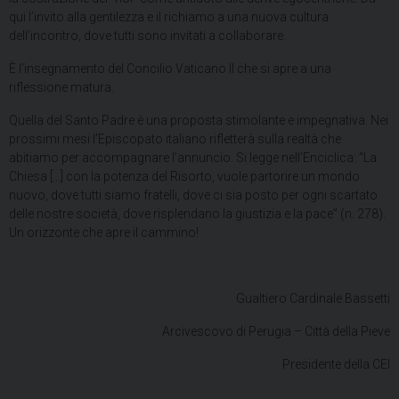
qui l’invito alla gentilezza e il richiamo a una nuova cultura
dell’incontro, dove tutti sono invitati a collaborare.
È l’insegnamento del Concilio Vaticano II che si apre a una
riflessione matura.
Quella del Santo Padre è una proposta stimolante e impegnativa. Nei
prossimi mesi l’Episcopato italiano rifletterà sulla realtà che
abitiamo per accompagnare l’annuncio. Si legge nell’Enciclica: “La
Chiesa […] con la potenza del Risorto, vuole partorire un mondo
nuovo, dove tutti siamo fratelli, dove ci sia posto per ogni scartato
delle nostre società, dove risplendano la giustizia e la pace” (n. 278).
Un orizzonte che apre il cammino!
Gualtiero Cardinale Bassetti
Arcivescovo di Perugia – Città della Pieve
Presidente della CEI