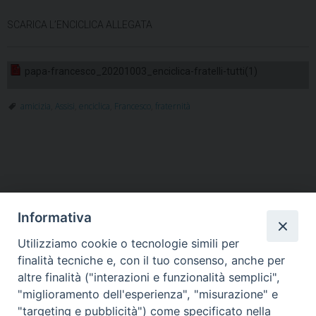
SCARICA L’ENCICLICA ALLEGATA
papa-francesco_20201003_enciclica-fratelli-tutti(1)
amicizia
,
Assisi
,
enciclica
,
Francesco
,
fraternità
Informativa
Utilizziamo cookie o tecnologie simili per
HOME
VESCOVO
ORARI MESSE
CURIA VESCOVILE
finalità tecniche e, con il tuo consenso, anche per
TUTELA MINORI
UFFICI PASTORALI
PERSONE
VITA CONSACRATA
DOCUMENTI
CONTATTI
altre finalità ("interazioni e funzionalità semplici",
"miglioramento dell'esperienza", "misurazione" e
"targeting e pubblicità") come specificato nella
Copyright © 2018 Diocesi di Foligno /
Curia . Piazza Mons. Faloci 3 - 06034