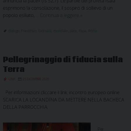
annuncia la pace» (Is 52,7). Le parole del profeta Isaia
esprimono la consolazione, il sospiro di sollievo di un
Giornata
popolo esiliato, …
Continua a leggere
»
Mondiale
della
dialogo
,
Francesco
,
Giornata
,
mondiale
,
pace
,
Papa
,
Roma
Pace:
il
Messaggio
Pellegrinaggio di fiducia sulla
di
Papa
Terra
Francesco
LINK
25 DICEMBRE 2020
Per informazioni cliccare il link: incontro europeo online
SCARICA LA LOCANDINA DA METTERE NELLA BACHECA
DELLA PARROCCHIA.
Per