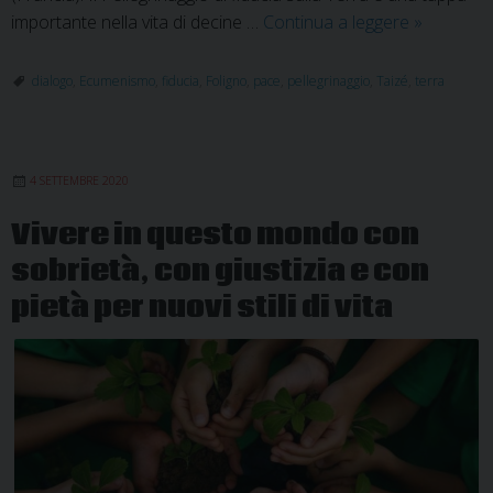
Foligno
importante nella vita di decine …
Continua a leggere
»
incontra
Taizé:
dialogo
,
Ecumenismo
,
fiducia
,
Foligno
,
pace
,
pellegrinaggio
,
Taizé
,
terra
Pellegrina
di
fiducia
4 SETTEMBRE 2020
sulla
Terra
Vivere in questo mondo con
sobrietà, con giustizia e con
pietà per nuovi stili di vita