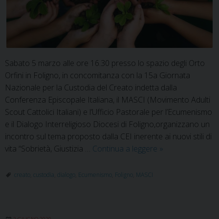
Sabato 5 marzo alle ore 16.30 presso lo spazio degli Orto
Orfini in Foligno, in concomitanza con la 15a Giornata
Nazionale per la Custodia del Creato indetta dalla
Conferenza Episcopale Italiana, il MASCI (Movimento Adulti
Scout Cattolici Italiani) e l’Ufficio Pastorale per l’Ecumenismo
e il Dialogo Interreligioso Diocesi di Foligno,organizzano un
incontro sul tema proposto dalla CEI inerente ai nuovi stili di
Vivere
vita “Sobrietà, Giustizia …
Continua a leggere
»
in
questo
creato
,
custodia
,
dialogo
,
Ecumenismo
,
Foligno
,
MASCI
mondo
con
sobrietà,
2 GIUGNO 2020