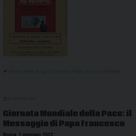
Abramo
,
autore
,
dialogo
,
Ecumenismo
,
Foligno
,
incontro
,
interreligioso
22 DICEMBRE 2021
Giornata Mondiale della Pace: il
Messaggio di Papa Francesco
Roma, 1 gennaio 2022