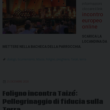
informazioni
cliccare il link:
incontro
europeo
online
SCARICA LA
LOCANDINA DA
METTERE NELLA BACHECA DELLA PARROCCHIA.
dialogo
,
Ecumenismo
,
fiducia
,
Foligno
,
preghiera
,
Taizé
,
terra
25 DICEMBRE 2020
Foligno incontra Taizé:
Pellegrinaggio di fiducia sulla