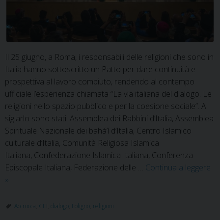
Il 25 giugno, a Roma, i responsabili delle religioni che sono in
Italia hanno sottoscritto un Patto per dare continuità e
prospettiva al lavoro compiuto, rendendo al contempo
ufficiale l’esperienza chiamata “La via italiana del dialogo. Le
religioni nello spazio pubblico e per la coesione sociale”. A
siglarlo sono stati: Assemblea dei Rabbini d’Italia, Assemblea
Spirituale Nazionale dei bahá’í d’Italia, Centro Islamico
culturale d’Italia, Comunità Religiosa Islamica
Italiana, Confederazione Islamica Italiana, Conferenza
Episcopale Italiana, Federazione delle …
Continua a leggere
Dialogo
»
interreligioso:
patto
Accrocca
,
CEI
,
dialogo
,
Foligno
,
religioni
tra