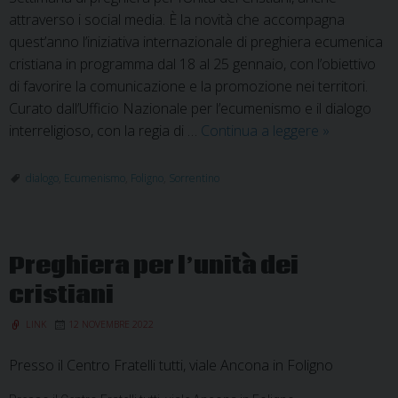
attraverso i social media. È la novità che accompagna
quest’anno l’iniziativa internazionale di preghiera ecumenica
cristiana in programma dal 18 al 25 gennaio, con l’obiettivo
di favorire la comunicazione e la promozione nei territori.
Curato dall’Ufficio Nazionale per l’ecumenismo e il dialogo
Video
interreligioso, con la regia di …
Continua a leggere
»
per
accompagn
dialogo
,
Ecumenismo
,
Foligno
,
Sorrentino
la
settimana
di
Preghiera per l’unità dei
preghiera
per
cristiani
l’unità
LINK
12 NOVEMBRE 2022
dei
cristiani
Presso il Centro Fratelli tutti, viale Ancona in Foligno