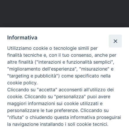
Informativa
Utilizziamo cookie o tecnologie simili per
HOME
VESCOVO
ORARI MESSE
CURIA VESCOVILE
finalità tecniche e, con il tuo consenso, anche per
TUTELA MINORI
UFFICI PASTORALI
PERSONE
VITA CONSACRATA
DOCUMENTI
CONTATTI
altre finalità ("interazioni e funzionalità semplici",
"miglioramento dell'esperienza", "misurazione" e
"targeting e pubblicità") come specificato nella
Copyright © 2018 Diocesi di Foligno /
Curia . Piazza Mons. Faloci 3 - 06034
cookie policy.
FOLIGNO [PG]
Cliccando su "accetta" acconsenti all'utilizzo dei
tel. 0742 350473 fax 0742 349021 email: info@diocesidifoligno.it . pec:
cookie. Cliccando su "personalizza" puoi avere
diocesidifoligno@pec.it
maggiori informazioni sui cookie utilizzati e
personalizzare le tue preferenze. Cliccando su
"rifiuta" o chiudendo questa informativa proseguirai
la navigazione installando i soli cookie tecnici.