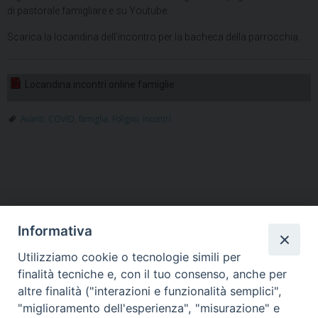
di pastorale famigliare e su Youtube.
Scarica la locandina dell’incontro per la bacheca della parrocchia.
Locandina incontri online famiglie
Avanti
,
COVID
,
famiglia
,
Foligno
,
incontri
Informativa
Utilizziamo cookie o tecnologie simili per
HOME
VESCOVO
ORARI MESSE
CURIA VESCOVILE
finalità tecniche e, con il tuo consenso, anche per
TUTELA MINORI
UFFICI PASTORALI
PERSONE
VITA CONSACRATA
DOCUMENTI
CONTATTI
altre finalità ("interazioni e funzionalità semplici",
"miglioramento dell'esperienza", "misurazione" e