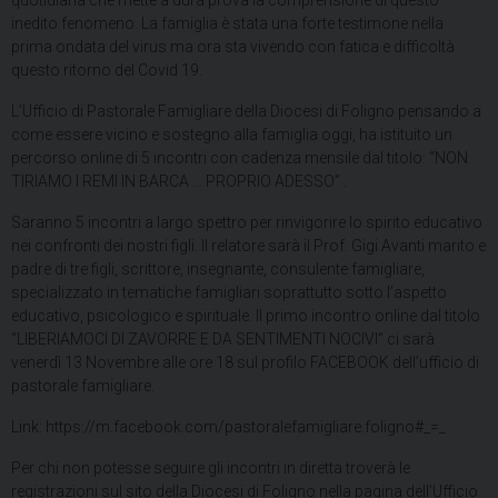
quotidiana che mette a dura prova la comprensione di questo
inedito fenomeno. La famiglia è stata una forte testimone nella
prima ondata del virus ma ora sta vivendo con fatica e difficoltà
questo ritorno del Covid 19.
L’Ufficio di Pastorale Famigliare della Diocesi di Foligno pensando a
come essere vicino e sostegno alla famiglia oggi, ha istituito un
percorso online di 5 incontri con cadenza mensile dal titolo: “NON
TIRIAMO I REMI IN BARCA … PROPRIO ADESSO” .
Saranno 5 incontri a largo spettro per rinvigorire lo spirito educativo
nei confronti dei nostri figli. Il relatore sarà il Prof. Gigi Avanti marito e
padre di tre figli, scrittore, insegnante, consulente famigliare,
specializzato in tematiche famigliari soprattutto sotto l’aspetto
educativo, psicologico e spirituale. Il primo incontro online dal titolo
“LIBERIAMOCI DI ZAVORRE E DA SENTIMENTI NOCIVI” ci sarà
venerdì 13 Novembre alle ore 18 sul profilo FACEBOOK dell’ufficio di
pastorale famigliare.
Link: https://m.facebook.com/pastoralefamigliare.foligno#_=_
Per chi non potesse seguire gli incontri in diretta troverà le
registrazioni sul sito della Diocesi di Foligno nella pagina dell’Ufficio