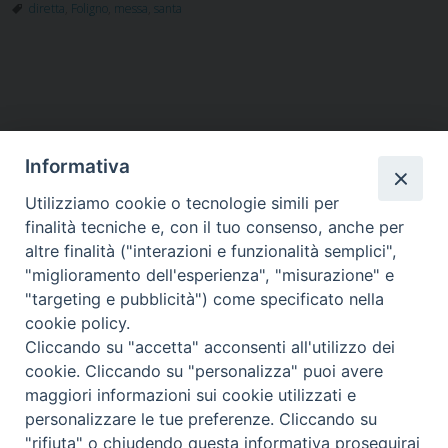
diretta
,
Foligno
,
messa
,
santa
Informativa
Utilizziamo cookie o tecnologie simili per
HOME
VESCOVO
ORARI MESSE
CURIA VESCOVILE
finalità tecniche e, con il tuo consenso, anche per
TUTELA MINORI
UFFICI PASTORALI
PERSONE
VITA CONSACRATA
DOCUMENTI
CONTATTI
altre finalità ("interazioni e funzionalità semplici",
"miglioramento dell'esperienza", "misurazione" e
"targeting e pubblicità") come specificato nella
Copyright © 2018 Diocesi di Foligno /
Curia . Piazza Mons. Faloci 3 - 06034
cookie policy.
FOLIGNO [PG]
Cliccando su "accetta" acconsenti all'utilizzo dei
tel. 0742 350473 fax 0742 349021 email: info@diocesidifoligno.it . pec:
cookie. Cliccando su "personalizza" puoi avere
diocesidifoligno@pec.it
maggiori informazioni sui cookie utilizzati e
personalizzare le tue preferenze. Cliccando su
"rifiuta" o chiudendo questa informativa proseguirai