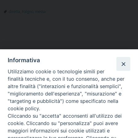
diretta
,
Foligno
,
messa
Informativa
Utilizziamo cookie o tecnologie simili per
HOME
VESCOVO
ORARI MESSE
CURIA VESCOVILE
finalità tecniche e, con il tuo consenso, anche per
TUTELA MINORI
UFFICI PASTORALI
PERSONE
VITA CONSACRATA
DOCUMENTI
CONTATTI
altre finalità ("interazioni e funzionalità semplici",
"miglioramento dell'esperienza", "misurazione" e
"targeting e pubblicità") come specificato nella
Copyright © 2018 Diocesi di Foligno /
Curia . Piazza Mons. Faloci 3 - 06034
cookie policy.
FOLIGNO [PG]
Cliccando su "accetta" acconsenti all'utilizzo dei
tel. 0742 350473 fax 0742 349021 email: info@diocesidifoligno.it . pec:
cookie. Cliccando su "personalizza" puoi avere
diocesidifoligno@pec.it
maggiori informazioni sui cookie utilizzati e