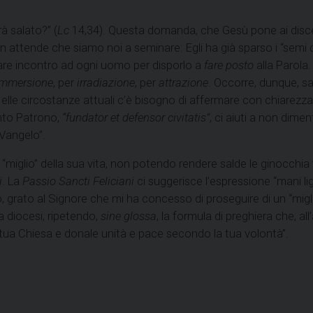
à salato?” (
Lc
14,34). Questa domanda, che Gesù pone ai discepoli
on attende che siamo noi a seminare: Egli ha già sparso i “semi
ndare incontro ad ogni uomo per disporlo a
fare posto
alla Parola
immersione
, per
irradiazione
, per
attrazione
. Occorre, dunque, sa
. Nelle circostanze attuali c’è bisogno di affermare con chiarez
nto Patrono,
“fundator et defensor civitatis”
, ci aiuti a non dime
Vangelo”.
mo “miglio” della sua vita, non potendo rendere salde le ginocchia 
i
. La
Passio Sancti Feliciani
ci suggerisce l’espressione “mani lig
, grato al Signore che mi ha concesso di proseguire di un “miglio
ra diocesi, ripetendo,
sine glossa
, la formula di preghiera che, a
a tua Chiesa e donale unità e pace secondo la tua volontà”.