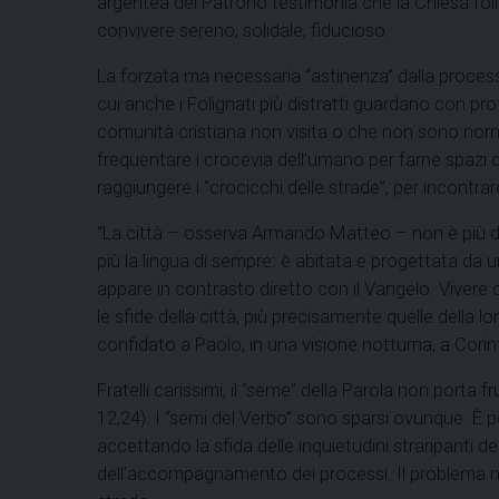
argentea del Patrono testimonia che la Chiesa fol
convivere sereno, solidale, fiducioso.
La forzata ma necessaria “astinenza” dalla process
cui anche i Folignati più distratti guardano con pro
comunità cristiana non visita o che non sono norma
frequentare i crocevia dell’umano per farne spazi d
raggiungere i “crocicchi delle strade”, per incontrar
“La città – osserva Armando Matteo – non è più dov
più la lingua di sempre: è abitata e progettata da 
appare in contrasto diretto con il Vangelo. Vivere 
le sfide della città, più precisamente quelle della l
confidato a Paolo, in una visione notturna, a Cori
Fratelli carissimi, il “seme” della Parola non por
12,24). I “semi del Verbo” sono sparsi ovunque. È 
accettando la sfida delle inquietudini straripanti 
dell’accompagnamento dei processi. Il problema non