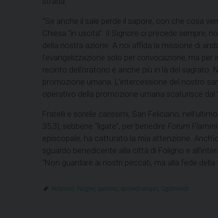
strada.
“Se anche il sale perde il sapore, con che cosa verr
Chiesa “in uscita”. Il Signore ci precede sempre, n
della nostra azione. A noi affida la missione di a
l’evangelizzazione solo per
convocazione
, ma per
recinto dell’oratorio e anche più in là del sagrato
promozione umana. L’intercessione del nostro sa
operativo della promozione umana scaturisce dal 
Fratelli e sorelle carissimi, San Feliciano, nell’ulti
35,3), sebbene “ligate”, per benedire
Forum Flamini
episcopale, ha catturato la mia attenzione. Anch’io
sguardo benedicente alla città di Foligno e all’inte
“Non guardare ai nostri peccati, ma alla fede dell
Feliciano
,
Foligno
,
patrono
,
secondi vespri
,
Sigismondi