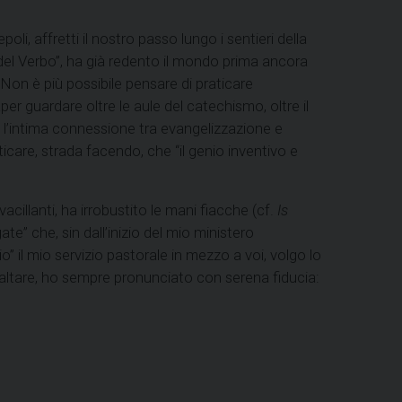
, affretti il nostro passo lungo i sentieri della
 del Verbo”, ha già redento il mondo prima ancora
. Non è più possibile pensare di praticare
per guardare oltre le aule del catechismo, oltre il
za l’intima connessione tra evangelizzazione e
nticare, strada facendo, che “il genio inventivo e
vacillanti, ha irrobustito le mani fiacche (cf.
Is
ate” che, sin dall’inizio del mio ministero
” il mio servizio pastorale in mezzo a voi, volgo lo
ll’altare, ho sempre pronunciato con serena fiducia: