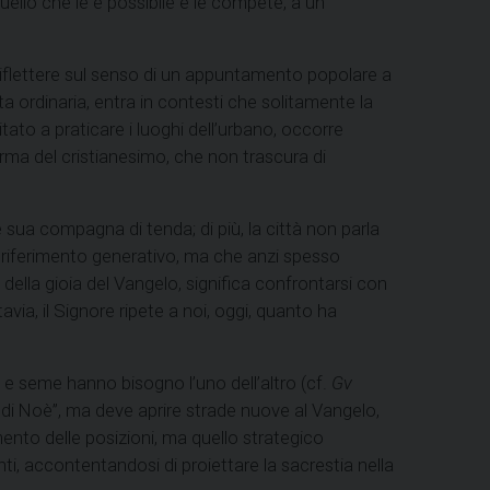
quello che le è possibile e le compete, a un
 riflettere sul senso di un appuntamento popolare a
ta ordinaria, entra in contesti che solitamente la
to a praticare i luoghi dell’urbano, occorre
orma del cristianesimo, che non trascura di
sua compagna di tenda; di più, la città non parla
uo riferimento generativo, ma che anzi spesso
della gioia del Vangelo, significa confrontarsi con
avia, il Signore ripete a noi, oggi, quanto ha
 e seme hanno bisogno l’uno dell’altro (cf.
Gv
 di Noè”, ma deve aprire strade nuove al Vangelo,
mento delle posizioni, ma quello strategico
, accontentandosi di proiettare la sacrestia nella