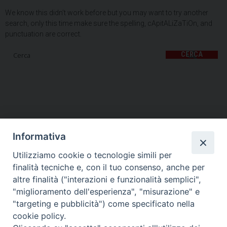
We know this didn’t work before but you may want to try another
search, only this time make sure the spelling, cApitALiZaTiOn, and
punctuation are correct.
CERCA
Informativa
Utilizziamo cookie o tecnologie simili per
HOME
VESCOVO
ORARI MESSE
CURIA VESCOVILE
finalità tecniche e, con il tuo consenso, anche per
TUTELA MINORI
UFFICI PASTORALI
PERSONE
VITA CONSACRATA
DOCUMENTI
CONTATTI
altre finalità ("interazioni e funzionalità semplici",
"miglioramento dell'esperienza", "misurazione" e
"targeting e pubblicità") come specificato nella
Copyright © 2018 Diocesi di Foligno /
Curia . Piazza Mons. Faloci 3 - 06034
cookie policy.
FOLIGNO [PG]