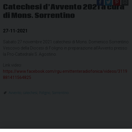
Catechesi d’Avvento 2021 a cura
di Mons. Sorrentino
27-11-2021
Sabato 27 novembre 2021 catechesi di Mons. Domenico Sorrentino
Vescovo della Diocesi di Foligno in preparazione all’Avvento presso
la Pro-Cattedrale S. Agostino.
Link video:
https://www.facebook.com/rgu.emittenteradiofonica/videos/3119
881411564825
Avvento
,
catechesi
,
Foligno
,
Sorrentino