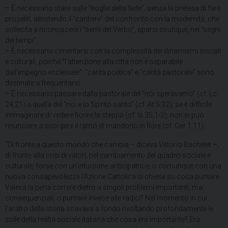
– È necessario stare sulle “soglie della fede”, senza la pretesa di fare
proseliti, allestendo il “cantiere” del confronto con la modernità, che
sollecita a riconoscere i “semi del Verbo”, sparsi ovunque, nei “segni
dei tempi”.
– È necessario cimentarsi con la complessità dei dinamismi sociali
e culturali, poiché “l’attenzione alla città non è separabile
dall’impegno ecclesiale”: “carità politica” e “carità pastorale” sono
destinate a frequentarsi.
– È necessario passare dalla pastorale del “noi speravamo” (cf. Lc
24,21) a quella del “noi e lo Spirito santo” (cf. At 5,32); se è difficile
immaginare di vedere fiorire la steppa (cf. Is 35,1-2), non si può
rinunciare a scorgere il ramo di mandorlo in fiore (cf. Ger 1,11).
“Di fronte a questo mondo che cambia – diceva Vittorio Bachelet –,
di fronte alla crisi di valori, nel cambiamento del quadro sociale e
culturale, forse con un’intuizione anticipatrice, o comunque con una
nuova consapevolezza l’Azione Cattolica si chiese su cosa puntare.
Valeva la pena correre dietro a singoli problemi importanti, ma
consequenziali, o puntare invece alle radici? Nel momento in cui
l’aratro della storia scavava a fondo rivoltando profondamente le
zolle della realtà sociale italiana che cosa era importante? Era