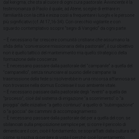
dal kerigma, che sta al cuore di ogni cura pastorale. Avvincente è la
testimonianza di Paolo il quale, ad Atene, sceglie di entrare in
familiarità con la città e inizia così a frequentare i luoghi e le persone
più significativi (cf. At 17,16-34). Con orecchio vigilante e con
sguardo contemplativo scopre “segni di Vangelo” da ogni parte.
– È necessario far crescere comunità cristiane che assumano la
sfida della “conversione missionaria della pastorale”, il cui obiettivo
non è quello tattico del mantenimento ma quello strategico della
formazione delle coscienze.
– È necessario passare dalla pastorale del “campanile” a quella del
“campanello”, senza rinunciare al suono delle campane: la
trasmissione della fede si risolverebbe in una rincorsa affannosa se
non trovasse nella domus Ecclesiae il suo ambiente vitale.
– È necessario passare dalla pastorale degli “eventi” a quella dei
“processi”, cioè dal sistema di irrigazione “a scorrimento” o “a
pioggia” delle iniziative “a getto continuo” a quello di “subirrigazione”
o “a goccia” dei cammini di accompagnamento.
– È necessario passare dalla pastorale del per a quella del con: se
sbilanciati sulla preposizione semplice per, si corre il pericolo di
dimenticare il con, cioè il fondamento; se sopraffatti dalla cultura del
come, si rischia di perdere di vista il perché, cioè l’orientamento.