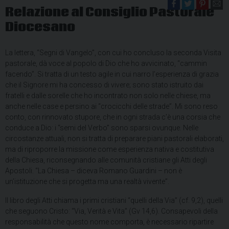
Relazione al Consiglio Pastorale
Diocesano
La lettera, “Segni di Vangelo”, con cui ho concluso la seconda Visita
pastorale, dà voce al popolo di Dio che ho avvicinato, “cammin
facendo”. Si tratta di un testo agile in cui narro l’esperienza di grazia
che il Signore mi ha concesso di vivere; sono stato istruito dai
fratelli e dalle sorelle che ho incontrato non solo nelle chiese, ma
anche nelle case e persino ai “crocicchi delle strade”. Mi sono reso
conto, con rinnovato stupore, che in ogni strada c’è una corsia che
conduce a Dio: i “semi del Verbo” sono sparsi ovunque. Nelle
circostanze attuali, non si tratta di preparare piani pastorali elaborati,
ma di riproporre la missione come esperienza nativa e costitutiva
della Chiesa, riconsegnando alle comunità cristiane gli Atti degli
Apostoli. “La Chiesa – diceva Romano Guardini – non è
un’istituzione che si progetta ma una realtà vivente”.
Il libro degli Atti chiama i primi cristiani “quelli della Via” (cf. 9,2), quelli
che seguono Cristo: “Via, Verità e Vita” (Gv 14,6). Consapevoli della
responsabilità che questo nome comporta, è necessario ripartire