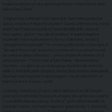
tradizione stessa con la propria esperienza e comprensione della
fede in Gesù Cristo”.
“Il Signore sta soffiando il suo Spirito per ridare bellezza alla sua
Sposa, sorpresa in flagrante adulterio”. Questa affermazione, con la
quale Papa Francesco invita la Chiesa al pentimento, pone un
interrogativo: qual è il “peccato di adulterio” di questa stagione
ecclesiale? Forse è pessimismo, farcito di attivismo, ovvero il
“pelagianesimo pastorale”. Per vincere questa insidia c’è bisogno di
“discepoli-missionari” disposti a compiere un vero e proprio reset,
per usare un gergo informatico, cioè a rompere duramente con il
senso comune. “C’è un modo di fare Chiesa – lamenta Marco
Damilano – incapace di uscire dal gergo, di parlare alle ansie e ai
dubbi di fede della gente semplice, che produce discorsi disincantati,
buoni per tutte le epoche e tutte le stagioni. Parole retoriche in cui
manca la storia. Il corpo. La vita”.
La strada, come luogo proprio, nativo dell’annuncio del Vangelo,
pone la missione della Chiesa sotto il segno del camminare insieme.
La sinodalità oltre ad una sua “ascetica”, quella della fraternità, ha
una sua “mistica”, che Paolo traduce in questi termini: “L’amore del
Cristo ci possiede” (2Cor 5,14). Il Mese Missionario Straordinario,