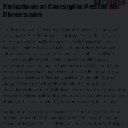
Relazione al Consiglio Pastorale
Diocesano
“La Chiesa è un complesso ecosistema”: questa affermazione è
risuonata nell’Aula del Sinodo, in cui si sta celebrando il Sinodo
Amazzonico sul tema Nuovi cammini per la Chiesa e per una
ecologia integrale. Il card. Cláudio Hummes, nella sua relazione
introduttiva, ha ricordato che Francesco, “fin dall’inizio del suo
ministero papale, ha sottolineato la necessità della Chiesa di
camminare. Essa non può rimanere ferma in casa, occupandosi
solo di se stessa, racchiusa dentro mura protette. E ancor meno
guardando indietro con la nostalgia dei tempi passati. Essa ha
bisogno di spalancare le porte, di abbattere le mura che la
circondano e di costruire ponti, di uscire e mettersi in cammino nella
storia, in questi tempi di cambiamenti epocali, camminando sempre
al fianco di tutti, soprattutto di chi vive nelle periferie dell’umanità”.
Individuare nuove strade per l’evangelizzazione: questo è lo scopo
principale non solo dell’Assemblea sinodale in corso in Vaticano,
ma anche dell’Assemblea ecclesiale regionale che si terrà a Foligno