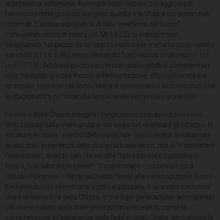
la prossima settimana. Aprire percorsi nuovi e coraggiosi per
l’annuncio della gioia del Vangelo: questa è la sfida a cui siamo tutti
chiamati. L’audacia profetica di fare “memoria del futuro”,
coniugando nova et vetera (cf. Mt 13,52), si esprime non
strappando “un pezzo da un vestito nuovo per metterlo su un vestito
vecchio” (cf. Lc 5,36), bensì versando “vino nuovo in otri nuovi” (cf.
Lc 5,37-39). Sebbene gli otri vecchi non siano adatti a contenere un
vino frizzante, ancora fresco di fermentazione, che rischierebbe di
spaccarli, essi non perdono l’utilità di conservare il vino vecchio, che
la stagionatura non inacidisce ma rende sempre più gradevole.
La storia della Chiesa insegna che gli insuccessi apostolici sono
stati causati dalla mancanza di coraggio nel ripensare gli obiettivi, le
strutture, lo stile e i metodi della pastorale. Non si tratta di rottamare
quello che l’esperienza della storia ha trasmesso, ma di “trasmettere
l’essenziale”, avendo ben chiaro che “la tradizione è custodire il
fuoco, non adorare le ceneri”. “Il camminare – osserva il card.
Cláudio Hummes – rende la Chiesa fedele alla vera tradizione. Non il
tradizionalismo che rimane legato al passato, ma la vera tradizione
che è la storia viva della Chiesa, in cui ogni generazione, accogliendo
ciò che le è stato dato dalle generazioni precedenti, come la
comprensione e l’esperienza della fede in Gesù Cristo, arricchisce la