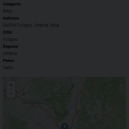
Categorie:
Altro
Indirizzo:
06034 Foligno, Umbria Italia
Città:
Foligno
Regione:
Umbria
Paese:
Italia
XI anniversario Fondazione Valter Baldaccini
+
−