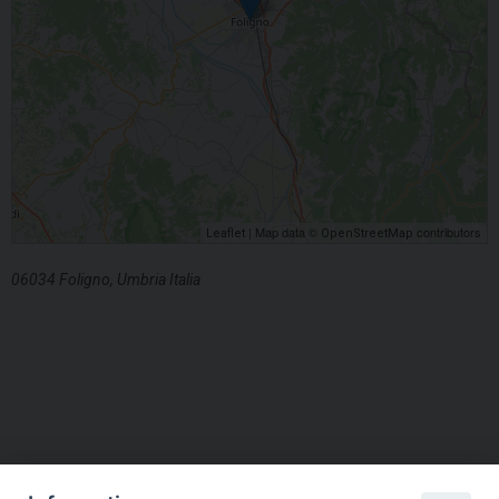
| Map data ©
contributors
Leaflet
OpenStreetMap
06034 Foligno, Umbria Italia