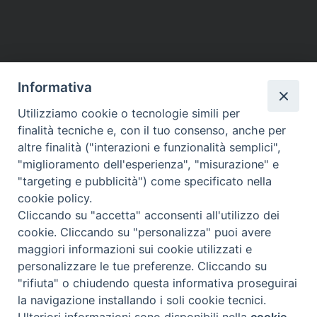
Informativa
Utilizziamo cookie o tecnologie simili per
HOME
VESCOVO
ORARI MESSE
CURIA VESCOVILE
finalità tecniche e, con il tuo consenso, anche per
TUTELA MINORI
UFFICI PASTORALI
PERSONE
VITA CONSACRATA
DOCUMENTI
CONTATTI
altre finalità ("interazioni e funzionalità semplici",
"miglioramento dell'esperienza", "misurazione" e
"targeting e pubblicità") come specificato nella
Copyright © 2018 Diocesi di Foligno /
Curia . Piazza Mons. Faloci 3 - 06034
cookie policy.
FOLIGNO [PG]
Cliccando su "accetta" acconsenti all'utilizzo dei
tel. 0742 350473 fax 0742 349021 email: info@diocesidifoligno.it . pec:
cookie. Cliccando su "personalizza" puoi avere
diocesidifoligno@pec.it
maggiori informazioni sui cookie utilizzati e
personalizzare le tue preferenze. Cliccando su
"rifiuta" o chiudendo questa informativa proseguirai
la navigazione installando i soli cookie tecnici.