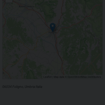
| Map data ©
contributors
Leaflet
OpenStreetMap
06034 Foligno, Umbria Italia