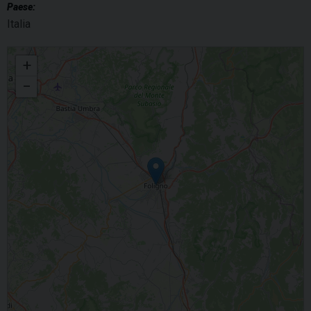
Paese:
Italia
Te Deum
+
−