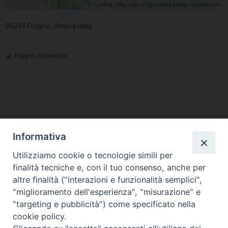
| Map data ©
contributors
Leaflet
OpenStreetMap
06034 Foligno, Umbria Italia
Foligno
,
Sorrentino
Informativa
Utilizziamo cookie o tecnologie simili per
HOME
VESCOVO
ORARI MESSE
CURIA VESCOVILE
finalità tecniche e, con il tuo consenso, anche per
TUTELA MINORI
UFFICI PASTORALI
PERSONE
VITA CONSACRATA
DOCUMENTI
CONTATTI
altre finalità ("interazioni e funzionalità semplici",
"miglioramento dell'esperienza", "misurazione" e
"targeting e pubblicità") come specificato nella
Copyright © 2018 Diocesi di Foligno /
Curia . Piazza Mons. Faloci 3 - 06034
cookie policy.
FOLIGNO [PG]