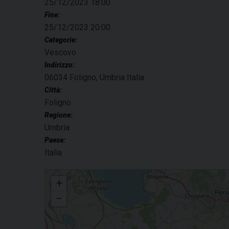
25/12/2023 18:00
Fine:
25/12/2023 20:00
Categorie:
Vescovo
Indirizzo:
06034 Foligno, Umbria Italia
Città:
Foligno
Regione:
Umbria
Paese:
Italia
Natale del Signore
+
−