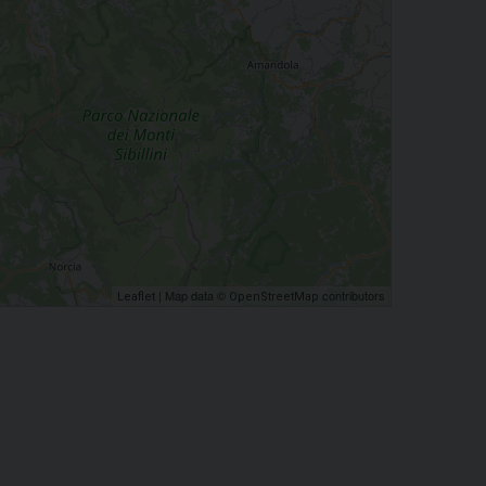
| Map data ©
contributors
Leaflet
OpenStreetMap