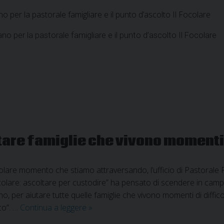
no per la pastorale famigliare e il punto d’ascolto Il Focolare
ano per la pastorale famigliare e il punto d’ascolto Il Focolare
tare famiglie che vivono momenti d
olare momento che stiamo attraversando, l’ufficio di Pastorale F
ocolare: ascoltare per custodire” ha pensato di scendere in cam
o, per aiutare tutte quelle famiglie che vivono momenti di difficolt
Un
co”. …
Continua a leggere
»
punto