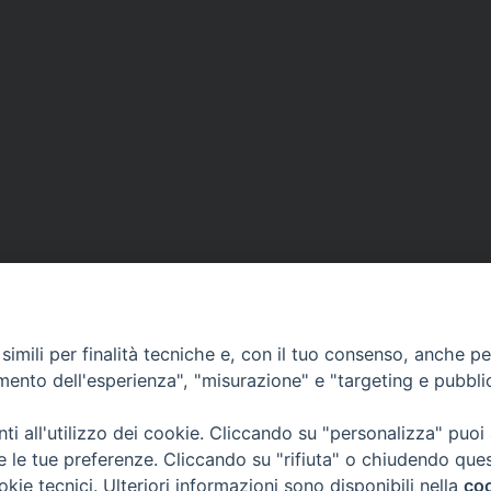
di
ascolto
per
aiutare
famiglie
che
vivono
momenti
di
difficolta
e
di
VESCOVILE
TUTELA MINORI
UFFICI PASTORALI
P
crisi
imili per finalità tecniche e, con il tuo consenso, anche per 
amento dell'esperienza", "misurazione" e "targeting e pubbli
i all'utilizzo dei cookie. Cliccando su "personalizza" puoi
 © 2018 Diocesi di Foligno /
Curia . Piazza Mons. Faloci 3 - 06034 FOL
re le tue preferenze. Cliccando su "rifiuta" o chiudendo que
50473 fax 0742 349021 email: info@diocesidifoligno.it . pec: diocesidifo
okie tecnici. Ulteriori informazioni sono disponibili nella
coo