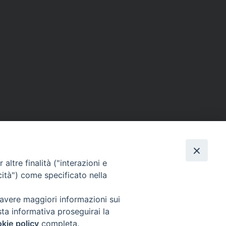
ERSONE
VITA CONSACRATA
DOCUMENTI
altre finalità ("interazioni e
cità") come specificato nella
 avere maggiori informazioni sui
IGNO [PG]
sta informativa proseguirai la
ligno@pec.it
kie policy
completa.