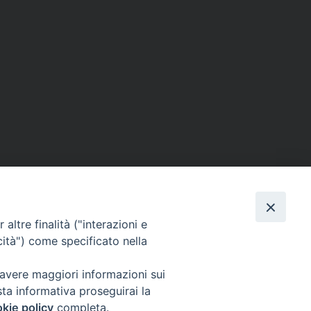
ERSONE
VITA CONSACRATA
DOCUMENTI
altre finalità ("interazioni e
cità") come specificato nella
 avere maggiori informazioni sui
IGNO [PG]
sta informativa proseguirai la
ligno@pec.it
kie policy
completa.