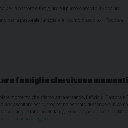
no per la pastorale famigliare e il punto d’ascolto Il Focolare
ano per la pastorale famigliare e il punto d’ascolto Il Focolare
tare famiglie che vivono momenti d
olare momento che stiamo attraversando, l’ufficio di Pastorale F
ocolare: ascoltare per custodire” ha pensato di scendere in cam
o, per aiutare tutte quelle famiglie che vivono momenti di difficolt
Un
co”. …
Continua a leggere
»
punto