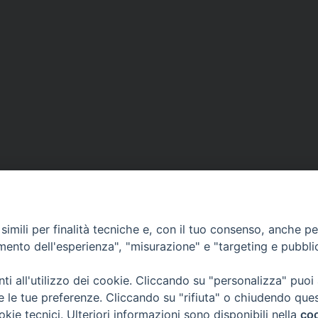
di
ascolto
per
aiutare
famiglie
che
vivono
momenti
di
difficolta
e
di
VESCOVILE
TUTELA MINORI
UFFICI PASTORALI
P
crisi
imili per finalità tecniche e, con il tuo consenso, anche per 
amento dell'esperienza", "misurazione" e "targeting e pubbli
i all'utilizzo dei cookie. Cliccando su "personalizza" puoi
 © 2018 Diocesi di Foligno /
Curia . Piazza Mons. Faloci 3 - 06034 FOL
re le tue preferenze. Cliccando su "rifiuta" o chiudendo que
50473 fax 0742 349021 email: info@diocesidifoligno.it . pec: diocesidifo
okie tecnici. Ulteriori informazioni sono disponibili nella
coo