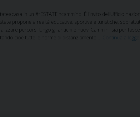
stateacasa in un #rESTATEincammino. È l’invito dell’Ufficio nazio
state propone a realtà educative, sportive e turistiche, soprattutt
lizzare percorsi lungo gli antichi e nuovi Cammini, sia per fasce d
ttando cioè tutte le norme di distanziamento …
Continua a legg