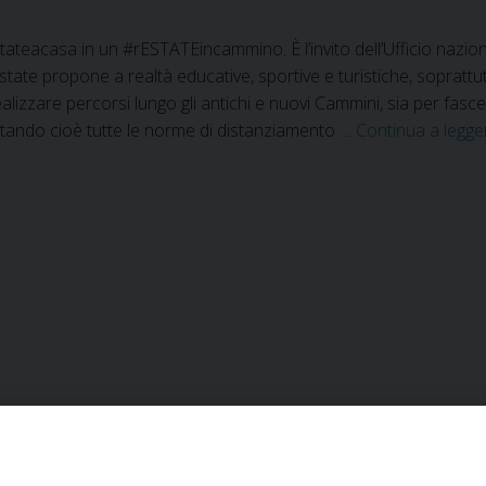
stateacasa in un #rESTATEincammino. È l’invito dell’Ufficio nazio
state propone a realtà educative, sportive e turistiche, soprattutt
lizzare percorsi lungo gli antichi e nuovi Cammini, sia per fasce d
ttando cioè tutte le norme di distanziamento …
Continua a legg