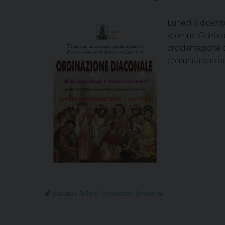
Lunedì 8 dicembr
solenne Celebra
proclamazione de
comunità parrocc
diaconali
,
Foligno
,
Ordinazioni
,
Sorrentino