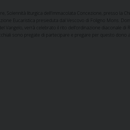
e, Solennità liturgica dell’Immacolata Concezione, presso la Chi
zione Eucaristica presieduta dal Vescovo di Foligno Mons. Dom
l Vangelo, verrà celebrato il rito dell’ordinazione diaconale di R
hiali sono pregate di partecipare e pregare per questo dono al