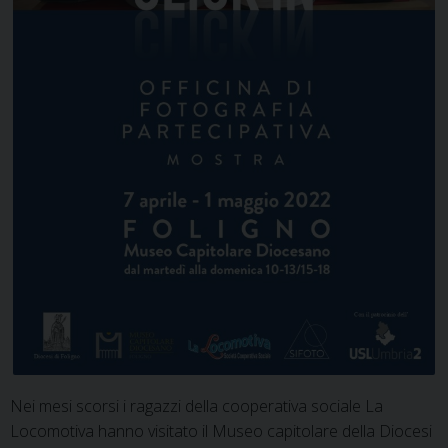
Nei mesi scorsi i ragazzi della cooperativa sociale La
Locomotiva hanno visitato il Museo capitolare della Diocesi