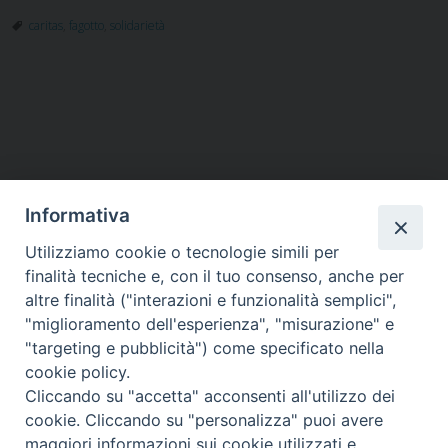
della
caritas
,
fagotto
,
solidarietà
solidarietà
P
o
s
t
Informativa
N
a
Utilizziamo cookie o tecnologie simili per
HOME
VESCOVO
ORARI MESSE
CURIA VESCOVILE
v
finalità tecniche e, con il tuo consenso, anche per
TUTELA MINORI
UFFICI PASTORALI
PERSONE
VITA CONSACRATA
DOCUMENTI
CONTATTI
altre finalità ("interazioni e funzionalità semplici",
i
"miglioramento dell'esperienza", "misurazione" e
g
"targeting e pubblicità") come specificato nella
a
Copyright © 2018 Diocesi di Foligno /
Curia . Piazza Mons. Faloci 3 - 06034
cookie policy.
FOLIGNO [PG]
t
Cliccando su "accetta" acconsenti all'utilizzo dei
tel. 0742 350473 fax 0742 349021 email: info@diocesidifoligno.it . pec:
i
cookie. Cliccando su "personalizza" puoi avere
diocesidifoligno@pec.it
o
maggiori informazioni sui cookie utilizzati e