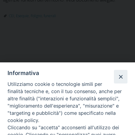
CEI
,
Esequie
,
Foligno
,
funerali
P
o
s
t
Informativa
N
a
Utilizziamo cookie o tecnologie simili per
HOME
VESCOVO
ORARI MESSE
CURIA VESCOVILE
v
finalità tecniche e, con il tuo consenso, anche per
TUTELA MINORI
UFFICI PASTORALI
PERSONE
VITA CONSACRATA
DOCUMENTI
CONTATTI
altre finalità ("interazioni e funzionalità semplici",
i
"miglioramento dell'esperienza", "misurazione" e
g
"targeting e pubblicità") come specificato nella
a
Copyright © 2018 Diocesi di Foligno /
Curia . Piazza Mons. Faloci 3 - 06034
cookie policy.
FOLIGNO [PG]
t
Cliccando su "accetta" acconsenti all'utilizzo dei
tel. 0742 350473 fax 0742 349021 email: info@diocesidifoligno.it . pec:
i
cookie. Cliccando su "personalizza" puoi avere
diocesidifoligno@pec.it