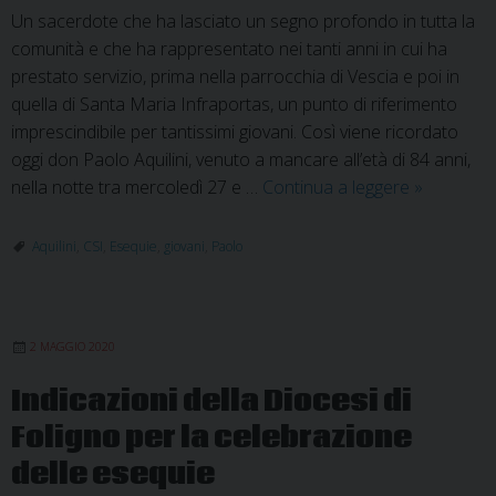
Un sacerdote che ha lasciato un segno profondo in tutta la
comunità e che ha rappresentato nei tanti anni in cui ha
prestato servizio, prima nella parrocchia di Vescia e poi in
quella di Santa Maria Infraportas, un punto di riferimento
imprescindibile per tantissimi giovani. Così viene ricordato
oggi don Paolo Aquilini, venuto a mancare all’età di 84 anni,
Addio
nella notte tra mercoledì 27 e …
Continua a leggere
»
a
don
Aquilini
,
CSI
,
Esequie
,
giovani
,
Paolo
Paolo
Aquilini,
il
2 MAGGIO 2020
parroco
amico
Indicazioni della Diocesi di
dei
Foligno per la celebrazione
giovani
delle esequie