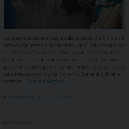
“La speranza cristiana poggia sulla certezza che Dio ci ama
tanto ed è in mezzo a noi, si è fatto uno di noi, cammina con
noi. Non ci sostituisce, ma cammina con noi ed è lui che ci
sta dando la consapevolezza crescente che dobbiamo non
sperare in modo vago, ma sperare in modo efficace”. Lo ha
detto il vescovo monsignor Domenico Sorrentino durante
A
l’iniziativa …
Continua a leggere
»
Gualdo
Tadino
ecumenica
,
Foligno
,
preghiera
,
Sorrentino
la
preghiera
ecumenica
7 SETTEMBRE 2022
interdiocesana