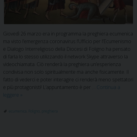
Giovedì 26 marzo era in programma la preghiera ecumenica
ma visto l’emergenza coronavirus l’Ufficio per l’Ecumenismo
e Dialogo Interreligioso della Diocesi di Foligno ha pensato
di farla lo stesso utilizzando il network Skype attraverso la
videochiamata. Ciò renderà la preghiera un’esperienza
condivisa non solo spiritualmente ma anche fisicamente. Il
fatto di vederci e poter interagire ci renderà meno spettatori
e più protagonisti! L’appuntamento è per …
Continua a
Giovedì
leggere
»
26.03.2020
preghiera
ecumenica
,
Foligno
,
preghiera
ecumenica
diocesana
via