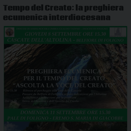
per
Tempo del Creato: la preghiera
il
ecumenica interdiocesana
creato