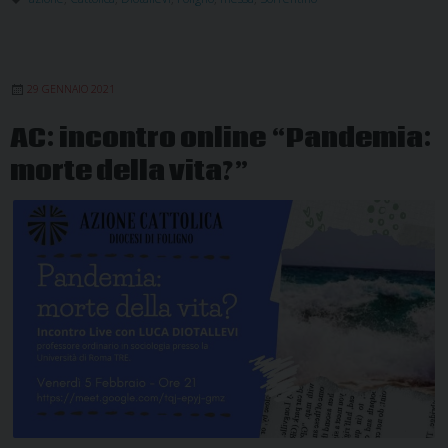
sociologo
Diotallevi
autore
29 GENNAIO 2021
del
libro
AC: incontro online “Pandemia:
“La
morte della vita?”
messa
è
sbiadita”