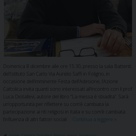
Domenica 8 dicembre alle ore 15.30, presso la sala Battenti
del’Istituto San Carlo Via Aurelio Saffi in Foligno, in
occasione dell’imminente Festa dell’Adesione, l’Azione
Cattolica invita quanti sono interessati all’incontro con il prof.
Luca Diotallevi, autore del libro “La messa è sbiadita”. Sarà
un’opportunità per riflettere su com’è cambiata la
partecipazione ai riti religiosi in Italia e su com’è cambiata
Incontro
l’influenza di altri fattori sociali …
Continua a leggere
»
con
il
azione
,
Cattolica
,
Diotallevi
,
Foligno
,
messa
,
Sorrentino