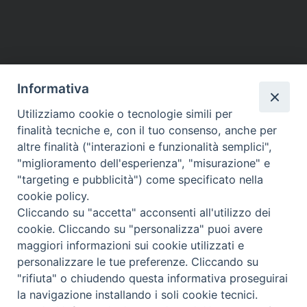
Informativa
Utilizziamo cookie o tecnologie simili per
HOME
VESCOVO
ORARI MESSE
CURIA VESCOVILE
finalità tecniche e, con il tuo consenso, anche per
TUTELA MINORI
UFFICI PASTORALI
PERSONE
VITA CONSACRATA
DOCUMENTI
CONTATTI
altre finalità ("interazioni e funzionalità semplici",
"miglioramento dell'esperienza", "misurazione" e
"targeting e pubblicità") come specificato nella
Copyright © 2018 Diocesi di Foligno /
Curia . Piazza Mons. Faloci 3 - 06034
cookie policy.
FOLIGNO [PG]
Cliccando su "accetta" acconsenti all'utilizzo dei
tel. 0742 350473 fax 0742 349021 email: info@diocesidifoligno.it . pec:
cookie. Cliccando su "personalizza" puoi avere
diocesidifoligno@pec.it
maggiori informazioni sui cookie utilizzati e
personalizzare le tue preferenze. Cliccando su
"rifiuta" o chiudendo questa informativa proseguirai
la navigazione installando i soli cookie tecnici.