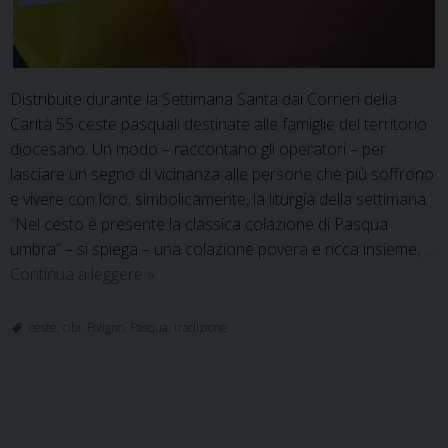
Distribuite durante la Settimana Santa dai Corrieri della
Carità 55 ceste pasquali destinate alle famiglie del territorio
diocesano. Un modo – raccontano gli operatori – per
lasciare un segno di vicinanza alle persone che più soffrono
e vivere con loro, simbolicamente, la liturgia della settimana.
“Nel cesto è presente la classica colazione di Pasqua
umbra” – si spiega – una colazione povera e ricca insieme, …
Caritas:
Continua a leggere
»
ceste
pasquali
ceste
,
cibi
,
Foligno
,
Pasqua
,
tradizione
per
nutrire
corpo
P
e
spirito