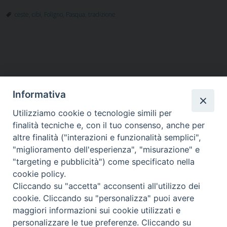
ceste
,
cibi
,
Foligno
,
Pasqua
,
tradizione
Informativa
Utilizziamo cookie o tecnologie simili per
HOME
VESCOVO
ORARI MESSE
CURIA VESCOVILE
finalità tecniche e, con il tuo consenso, anche per
TUTELA MINORI
UFFICI PASTORALI
PERSONE
VITA CONSACRATA
DOCUMENTI
CONTATTI
altre finalità ("interazioni e funzionalità semplici",
"miglioramento dell'esperienza", "misurazione" e
"targeting e pubblicità") come specificato nella
Copyright © 2018 Diocesi di Foligno /
Curia . Piazza Mons. Faloci 3 - 06034
cookie policy.
FOLIGNO [PG]
Cliccando su "accetta" acconsenti all'utilizzo dei
tel. 0742 350473 fax 0742 349021 email: info@diocesidifoligno.it . pec:
cookie. Cliccando su "personalizza" puoi avere
diocesidifoligno@pec.it
maggiori informazioni sui cookie utilizzati e
personalizzare le tue preferenze. Cliccando su