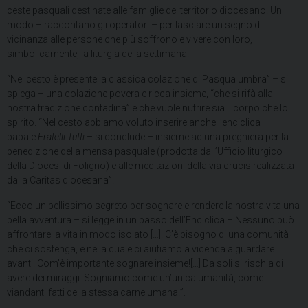
ceste pasquali destinate alle famiglie del territorio diocesano. Un
modo – raccontano gli operatori – per lasciare un segno di
vicinanza alle persone che più soffrono e vivere con loro,
simbolicamente, la liturgia della settimana.
“Nel cesto è presente la classica colazione di Pasqua umbra” – si
spiega – una colazione povera e ricca insieme, “che si rifà alla
nostra tradizione contadina” e che vuole nutrire sia il corpo che lo
spirito. “Nel cesto abbiamo voluto inserire anche l’enciclica
papale
Fratelli Tutti
– si conclude – insieme ad una preghiera per la
benedizione della mensa pasquale (prodotta dall’Ufficio liturgico
della Diocesi di Foligno) e alle meditazioni della via crucis realizzata
dalla Caritas diocesana”.
“Ecco un bellissimo segreto per sognare e rendere la nostra vita una
bella avventura – si legge in un passo dell’Enciclica – Nessuno può
affrontare la vita in modo isolato […]. C’è bisogno di una comunità
che ci sostenga, e nella quale ci aiutiamo a vicenda a guardare
avanti. Com’è importante sognare insieme![…] Da soli si rischia di
avere dei miraggi. Sogniamo come un’unica umanità, come
viandanti fatti della stessa carne umana!”.