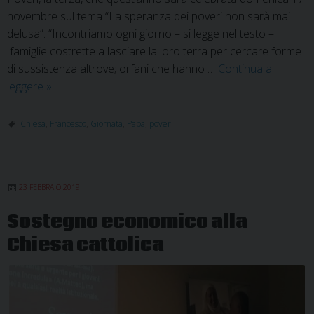
novembre sul tema “La speranza dei poveri non sarà mai
delusa”. “Incontriamo ogni giorno – si legge nel testo –
famiglie costrette a lasciare la loro terra per cercare forme
di sussistenza altrove; orfani che hanno …
Continua a
La
leggere
»
speranza
dei
Chiesa
,
Francesco
,
Giornata
,
Papa
,
poveri
poveri
non
sarà
23 FEBBRAIO 2019
delusa
Sostegno economico alla
Chiesa cattolica