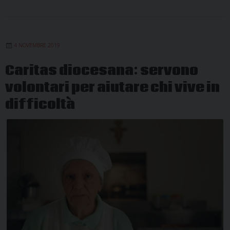
4 NOVEMBRE 2019
Caritas diocesana: servono
volontari per aiutare chi vive in
difficoltà