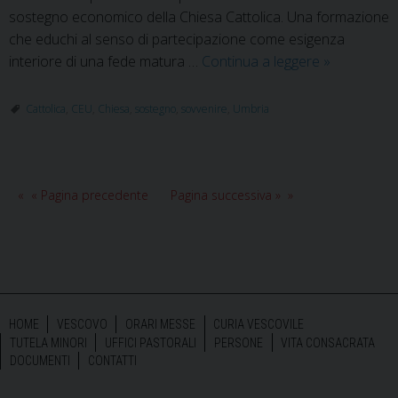
sostegno economico della Chiesa Cattolica. Una formazione
che educhi al senso di partecipazione come esigenza
Giornata
interiore di una fede matura …
Continua a leggere
»
per
il
Cattolica
,
CEU
,
Chiesa
,
sostegno
,
sovvenire
,
Umbria
sostegno
alla
Chiesa
Cattolica
« Pagina precedente
Pagina successiva »
in
Umbria
HOME
VESCOVO
ORARI MESSE
CURIA VESCOVILE
TUTELA MINORI
UFFICI PASTORALI
PERSONE
VITA CONSACRATA
DOCUMENTI
CONTATTI