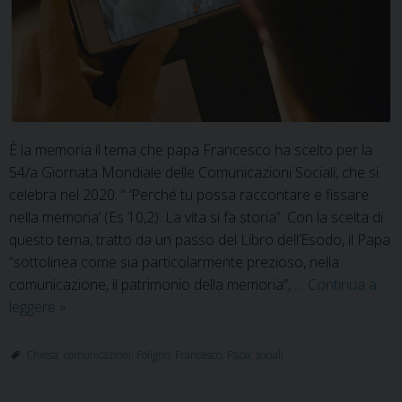
È la memoria il tema che papa Francesco ha scelto per la
54/a Giornata Mondiale delle Comunicazioni Sociali, che si
celebra nel 2020: “ ‘Perché tu possa raccontare e fissare
nella memoria’ (Es 10,2). La vita si fa storia”. Con la scelta di
questo tema, tratto da un passo del Libro dell’Esodo, il Papa
“sottolinea come sia particolarmente prezioso, nella
comunicazione, il patrimonio della memoria”, …
Continua a
54/a
leggere
»
Giornata
Mondiale
Chiesa
,
comunicazioni
,
Foligno
,
Francesco
,
Papa
,
sociali
delle
Comunicazioni