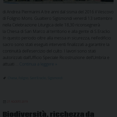
di Andrea Piermarini A tre anni dal sisma del 2016 il Vescovo
di Foligno Mons. Gualtiero Sigismondi venerdì 13 settembre
nella Celebrazione Liturgica delle 18,30 riconsegnerà
la Chiesa di San Marco al territorio e alla gente di S.Eraclio.
In questo periodo oltre alla messa in sicurezza, nell’edificio
sacro sono stati eseguiti interventi finalizzati a garantire la
continuità dell’esercizio del culto. I lavori sono stati
autorizzati dall’Ufficio Speciale Ricostruzione dell’Umbria e
Festa
attuati …
Continua a leggere
»
grande
a
Chiesa
,
Foligno
,
Sant'Eraclio
,
Sigismondi
Sant’Eraclio
per
la
27 AGOSTO 2019
riapertura
della
Biodiversità, ricchezza da
Chiesa