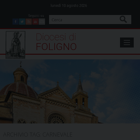
Skip
lunedì 10 agosto 2026
to
content
Cerca
Facebook
Twitter
Feed
Youtube
Mail
Diocesi di Foligno
FOLIGNO
ARCHIVIO TAG:
CARNEVALE