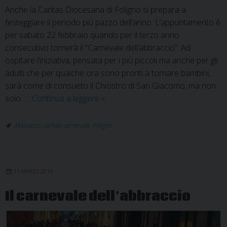
Anche la Caritas Diocesana di Foligno si prepara a
festeggiare il periodo più pazzo dell’anno. L’appuntamento è
per sabato 22 febbraio quando per il terzo anno
consecutivo tornerà il “Carnevale dell’abbraccio”. Ad
ospitare l’iniziativa, pensata per i più piccoli ma anche per gli
adulti che per qualche ora sono pronti a tornare bambini,
sarà come di consueto il Chiostro di San Giacomo, ma non
A
solo. …
Continua a leggere
»
Foligno
torna
Abbraccio
,
caritas
,
carnevale
,
Foligno
il
Carnevale
dell’Abbraccio
11 MARZO 2019
della
Caritas
Il carnevale dell’abbraccio