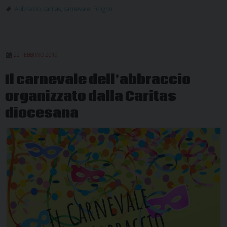
dell’abbraccio
Abbraccio
,
caritas
,
carnevale
,
Foligno
22 FEBBRAIO 2019
Il carnevale dell’abbraccio
organizzato dalla Caritas
diocesana