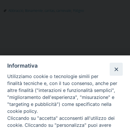
carne
dell’
Abbraccio
,
Bonamente
,
caritas
,
carnevale
,
Foligno
organ
dalla
Carit
P
dioc
o
s
t
Informativa
N
a
Utilizziamo cookie o tecnologie simili per
HOME
VESCOVO
ORARI MESSE
CURIA VESCOVILE
v
finalità tecniche e, con il tuo consenso, anche per
TUTELA MINORI
UFFICI PASTORALI
PERSONE
VITA CONSACRATA
DOCUMENTI
CONTATTI
altre finalità ("interazioni e funzionalità semplici",
i
"miglioramento dell'esperienza", "misurazione" e
g
"targeting e pubblicità") come specificato nella
a
Copyright © 2018 Diocesi di Foligno /
Curia . Piazza Mons. Faloci 3 - 06034
cookie policy.
FOLIGNO [PG]
t
Cliccando su "accetta" acconsenti all'utilizzo dei
tel. 0742 350473 fax 0742 349021 email: info@diocesidifoligno.it . pec:
i
cookie. Cliccando su "personalizza" puoi avere
diocesidifoligno@pec.it
o