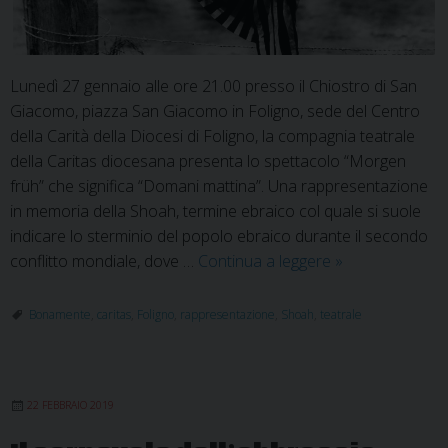
Lunedì 27 gennaio alle ore 21.00 presso il Chiostro di San
Giacomo, piazza San Giacomo in Foligno, sede del Centro
della Carità della Diocesi di Foligno, la compagnia teatrale
della Caritas diocesana presenta lo spettacolo “Morgen
früh” che significa “Domani mattina”. Una rappresentazione
in memoria della Shoah, termine ebraico col quale si suole
indicare lo sterminio del popolo ebraico durante il secondo
Morgen
conflitto mondiale, dove …
Continua a leggere
»
früh:
rappresentazio
Bonamente
,
caritas
,
Foligno
,
rappresentazione
,
Shoah
,
teatrale
in
memoria
della
22 FEBBRAIO 2019
Shoah