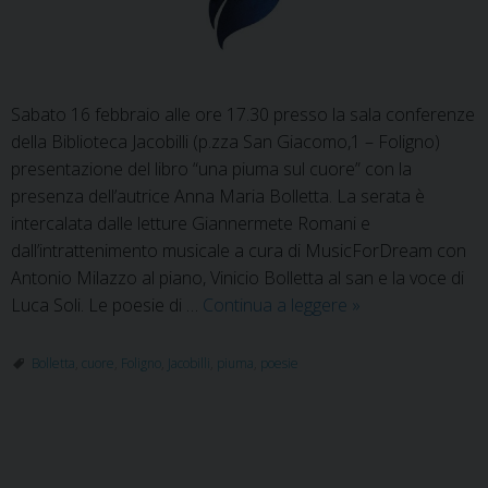
Sabato 16 febbraio alle ore 17.30 presso la sala conferenze
della Biblioteca Jacobilli (p.zza San Giacomo,1 – Foligno)
presentazione del libro “una piuma sul cuore” con la
presenza dell’autrice Anna Maria Bolletta. La serata è
intercalata dalle letture Giannermete Romani e
dall’intrattenimento musicale a cura di MusicForDream con
Antonio Milazzo al piano, Vinicio Bolletta al san e la voce di
Una
Luca Soli. Le poesie di …
Continua a leggere
»
piuma
sul
Bolletta
,
cuore
,
Foligno
,
Jacobilli
,
piuma
,
poesie
cuore
P