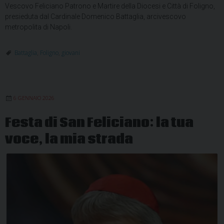
Vescovo Feliciano Patrono e Martire della Diocesi e Città di Foligno,
presieduta dal Cardinale Domenico Battaglia, arcivescovo
metropolita di Napoli.
Battaglia
,
Foligno
,
giovani
6 GENNAIO 2026
Festa di San Feliciano: la tua
voce, la mia strada