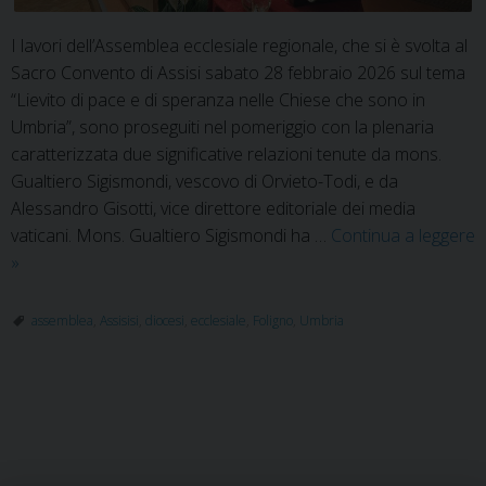
I lavori dell’Assemblea ecclesiale regionale, che si è svolta al
Sacro Convento di Assisi sabato 28 febbraio 2026 sul tema
“Lievito di pace e di speranza nelle Chiese che sono in
Umbria”, sono proseguiti nel pomeriggio con la plenaria
caratterizzata due significative relazioni tenute da mons.
Gualtiero Sigismondi, vescovo di Orvieto-Todi, e da
Alessandro Gisotti, vice direttore editoriale dei media
vaticani. Mons. Gualtiero Sigismondi ha …
Continua a leggere
Assemblea
»
ecclesiale
regionale:
assemblea
,
Assisisi
,
diocesi
,
ecclesiale
,
Foligno
,
Umbria
corresponsabilità
e
protagonismo
P
dei
laici
o
s