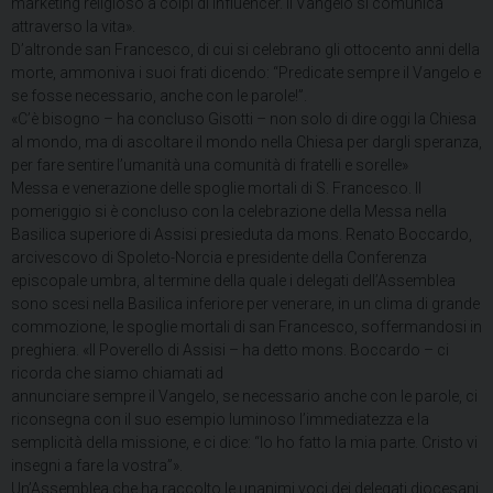
marketing religioso a colpi di influencer. Il Vangelo si comunica
attraverso la vita».
D’altronde san Francesco, di cui si celebrano gli ottocento anni della
morte, ammoniva i suoi frati dicendo: “Predicate sempre il Vangelo e
se fosse necessario, anche con le parole!”.
«C’è bisogno – ha concluso Gisotti – non solo di dire oggi la Chiesa
al mondo, ma di ascoltare il mondo nella Chiesa per dargli speranza,
per fare sentire l’umanità una comunità di fratelli e sorelle»
Messa e venerazione delle spoglie mortali di S. Francesco. Il
pomeriggio si è concluso con la celebrazione della Messa nella
Basilica superiore di Assisi presieduta da mons. Renato Boccardo,
arcivescovo di Spoleto-Norcia e presidente della Conferenza
episcopale umbra, al termine della quale i delegati dell’Assemblea
sono scesi nella Basilica inferiore per venerare, in un clima di grande
commozione, le spoglie mortali di san Francesco, soffermandosi in
preghiera. «Il Poverello di Assisi – ha detto mons. Boccardo – ci
ricorda che siamo chiamati ad
annunciare sempre il Vangelo, se necessario anche con le parole, ci
riconsegna con il suo esempio luminoso l’immediatezza e la
semplicità della missione, e ci dice: “Io ho fatto la mia parte. Cristo vi
insegni a fare la vostra”».
Un’Assemblea che ha raccolto le unanimi voci dei delegati diocesani