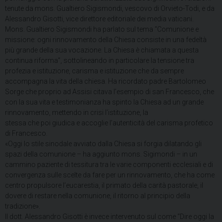
tenute da mons. Gualtiero Sigismondi, vescovo di Orvieto-Todi, e da
Alessandro Gisotti, vice direttore editoriale dei media vaticani.
Mons. Gualtiero Sigismondi ha parlato sul tema “Comunione e
missione: ogni rinnovamento della Chiesa consiste in una fedeltà
più grande della sua vocazione. La Chiesa è chiamata a questa
continua riforma”, sottolineando in particolare la tensione tra
profezia e istituzione, carisma e istituzione che da sempre
accompagna la vita della chiesa. Ha ricordato padre Bartolomeo
Sorge che proprio ad Assisi citava l’esempio di san Francesco, che
con la sua vita e testimonianza ha spinto la Chiesa ad un grande
rinnovamento, mettendo in crisi l’istituzione, la
stessa che poi giudica e accoglie l’autenticità del carisma profetico
di Francesco.
«Oggi lo stile sinodale avviato dalla Chiesa si forgia dilatando gli
spazi della comunione – ha aggiunto mons. Sigimondi – in un
cammino paziente di tessitura tra le varie componenti ecclesiali e di
convergenza sulle scelte da fare per un rinnovamento, che ha come
centro propulsore l’eucarestia, il primato della carità pastorale, il
dovere di restare nella comunione, il ritorno al principio della
tradizione».
Il dott. Alessandro Gisotti è invece intervenuto sul come “Dire oggi la