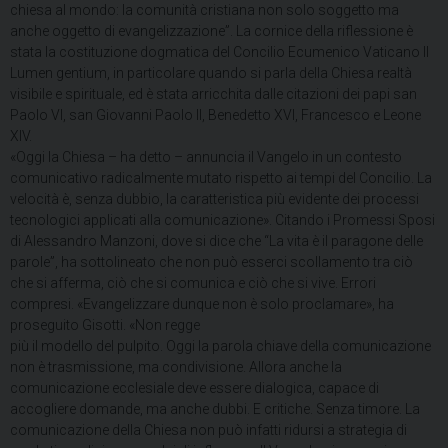
chiesa al mondo: la comunità cristiana non solo soggetto ma
anche oggetto di evangelizzazione”. La cornice della riflessione è
stata la costituzione dogmatica del Concilio Ecumenico Vaticano II
Lumen gentium, in particolare quando si parla della Chiesa realtà
visibile e spirituale, ed è stata arricchita dalle citazioni dei papi san
Paolo VI, san Giovanni Paolo II, Benedetto XVI, Francesco e Leone
XIV.
«Oggi la Chiesa – ha detto – annuncia il Vangelo in un contesto
comunicativo radicalmente mutato rispetto ai tempi del Concilio. La
velocità è, senza dubbio, la caratteristica più evidente dei processi
tecnologici applicati alla comunicazione». Citando i Promessi Sposi
di Alessandro Manzoni, dove si dice che “La vita è il paragone delle
parole”, ha sottolineato che non può esserci scollamento tra ciò
che si afferma, ciò che si comunica e ciò che si vive. Errori
compresi. «Evangelizzare dunque non è solo proclamare», ha
proseguito Gisotti. «Non regge
più il modello del pulpito. Oggi la parola chiave della comunicazione
non è trasmissione, ma condivisione. Allora anche la
comunicazione ecclesiale deve essere dialogica, capace di
accogliere domande, ma anche dubbi. E critiche. Senza timore. La
comunicazione della Chiesa non può infatti ridursi a strategia di