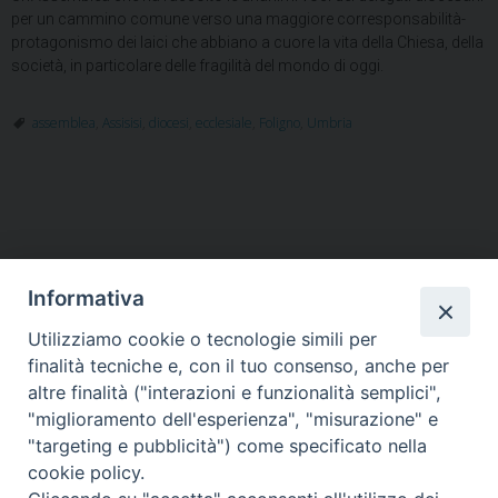
per un cammino comune verso una maggiore corresponsabilità-
protagonismo dei laici che abbiano a cuore la vita della Chiesa, della
società, in particolare delle fragilità del mondo di oggi.
assemblea
,
Assisisi
,
diocesi
,
ecclesiale
,
Foligno
,
Umbria
Informativa
Utilizziamo cookie o tecnologie simili per
HOME
VESCOVO
ORARI MESSE
CURIA VESCOVILE
finalità tecniche e, con il tuo consenso, anche per
TUTELA MINORI
UFFICI PASTORALI
PERSONE
VITA CONSACRATA
DOCUMENTI
CONTATTI
altre finalità ("interazioni e funzionalità semplici",
"miglioramento dell'esperienza", "misurazione" e
"targeting e pubblicità") come specificato nella
Copyright © 2018 Diocesi di Foligno /
Curia . Piazza Mons. Faloci 3 - 06034
cookie policy.
FOLIGNO [PG]