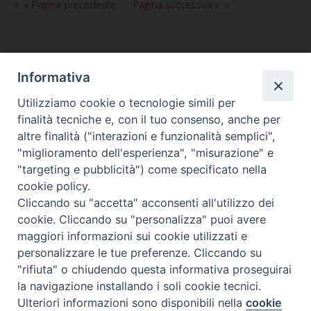
« Pagina precedente
Pagina successiva »
Informativa
Utilizziamo cookie o tecnologie simili per
HOME
VESCOVO
ORARI MESSE
CURIA VESCOVILE
finalità tecniche e, con il tuo consenso, anche per
TUTELA MINORI
UFFICI PASTORALI
PERSONE
VITA CONSACRATA
DOCUMENTI
CONTATTI
altre finalità ("interazioni e funzionalità semplici",
"miglioramento dell'esperienza", "misurazione" e
"targeting e pubblicità") come specificato nella
Copyright © 2018 Diocesi di Foligno /
Curia . Piazza Mons. Faloci 3 - 06034
cookie policy.
FOLIGNO [PG]
Cliccando su "accetta" acconsenti all'utilizzo dei
tel. 0742 350473 fax 0742 349021 email: info@diocesidifoligno.it . pec:
cookie. Cliccando su "personalizza" puoi avere
diocesidifoligno@pec.it
maggiori informazioni sui cookie utilizzati e
personalizzare le tue preferenze. Cliccando su
"rifiuta" o chiudendo questa informativa proseguirai
la navigazione installando i soli cookie tecnici.
Ulteriori informazioni sono disponibili nella
cookie
Preferenze Cookie