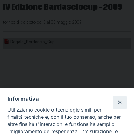
IV Edizione Bardasciocup – 2009
torneo di calcetto dal 3 al 30 maggio 2009
Regole_Bardascio_Cup
Informativa
Utilizziamo cookie o tecnologie simili per
HOME
VESCOVO
ORARI MESSE
CURIA VESCOVILE
finalità tecniche e, con il tuo consenso, anche per
TUTELA MINORI
UFFICI PASTORALI
PERSONE
VITA CONSACRATA
DOCUMENTI
CONTATTI
altre finalità ("interazioni e funzionalità semplici",
"miglioramento dell'esperienza", "misurazione" e