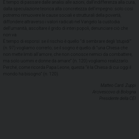
È tempo di passare dalle analisi alle azioni, dall’indifferenza alla cura,
dalla speculazione teorica alla concretezza dell’impegno: solo così
potremo rimuovere le cause sociali e strutturali della povertà,
diffondere attraverso i valori radicati nel Vangelo la custodia
dell’umanità, ascoltare il grido di interi popoli, denunciare ciò che
non va.
È tempo di esporsi: se il rischio è quello “di sembrare degli ‘stupidi’”
(n. 97) vogliamo correrlo; se il sogno è quello di “una Chiesa che
non mette limiti all’amore, che non conosce nemici da combattere,
ma solo uomini e donne da amare” (n. 120) vogliamo realizzarlo.
Perché, come ricorda Papa Leone, questa “è la Chiesa di cui oggi il
mondo ha bisogno” (n. 120).
Matteo Card. Zuppi
Arcivescovo di Bologna
Presidente della CEI