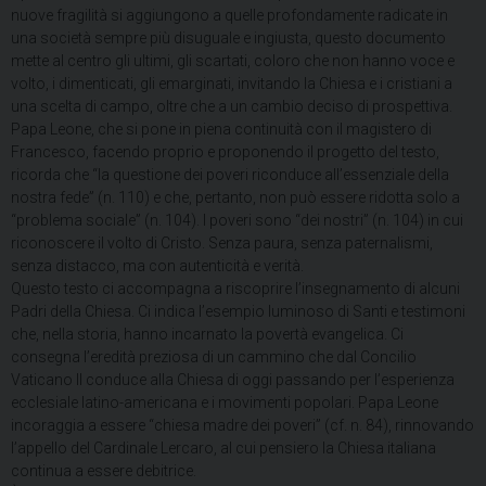
nuove fragilità si aggiungono a quelle profondamente radicate in
una società sempre più disuguale e ingiusta, questo documento
mette al centro gli ultimi, gli scartati, coloro che non hanno voce e
volto, i dimenticati, gli emarginati, invitando la Chiesa e i cristiani a
una scelta di campo, oltre che a un cambio deciso di prospettiva.
Papa Leone, che si pone in piena continuità con il magistero di
Francesco, facendo proprio e proponendo il progetto del testo,
ricorda che “la questione dei poveri riconduce all’essenziale della
nostra fede” (n. 110) e che, pertanto, non può essere ridotta solo a
“problema sociale” (n. 104). I poveri sono “dei nostri” (n. 104) in cui
riconoscere il volto di Cristo. Senza paura, senza paternalismi,
senza distacco, ma con autenticità e verità.
Questo testo ci accompagna a riscoprire l’insegnamento di alcuni
Padri della Chiesa. Ci indica l’esempio luminoso di Santi e testimoni
che, nella storia, hanno incarnato la povertà evangelica. Ci
consegna l’eredità preziosa di un cammino che dal Concilio
Vaticano II conduce alla Chiesa di oggi passando per l’esperienza
ecclesiale latino-americana e i movimenti popolari. Papa Leone
incoraggia a essere “chiesa madre dei poveri” (cf. n. 84), rinnovando
l’appello del Cardinale Lercaro, al cui pensiero la Chiesa italiana
continua a essere debitrice.