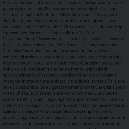
Beato Carlo Acutis. Il Santo Padre lo ha detto nel corso dell’udienza
generale di mercoledì, 20 novembre, annunciando che il giovane
milanese, sepolto al Santuario della Spogliazione di Assisi, sarà
elevato agli onori degli altari, durante il Giubileo degli adolescenti,
che si svolge dal 25 al 27 aprile 2025. La messa presieduta dal Papa
è prevista per domenica, 27 aprile alle ore 10.30, in
Piazza San Pietro. “Assisi esulta – dichiara il vescovo delle diocesi di
Assisi – Nocera Umbra – Gualdo Tadino e di Foligno, monsignor
Domenico Sorrentino – per questa importante notizia che ci
consente di avviarci al giorno della canonizzazione del beato Carlo
Acutis con tutto l’entusiasmo e la buona preparazione necessaria.
Abbiamo già in programma alcuni momenti significativi di
approfondimento, riflessione e coordinamento che ci vedranno
impegnati in città, in tutta la diocesi, nella diocesi sorella di Foligno e
nelle diocesi umbre. Sento questo momento come una grazia per la
nostra Chiesa, la Chiesa italiana e del mondo intero. La Chiesa e
specialmente i giovani – aggiunge monsignor Sorrentino – sentono
Carlo come un raggio di luce, come lo sono stati Francesco e Chiara
sulle cui orme egli è venuto a santificarsi e ora riposa. È stato
davvero originale non fotocopia, ha voluto conformarsi pienamente
a Gesù, ha voluto essere un sorriso di Dio e una calamita di santità