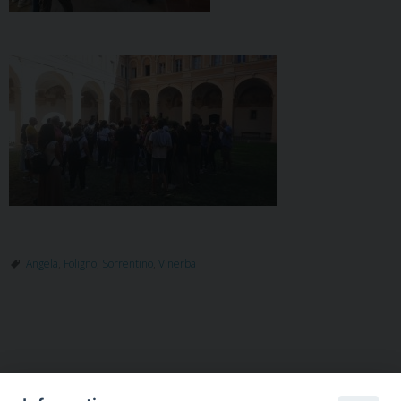
Angela
,
Foligno
,
Sorrentino
,
Vinerba