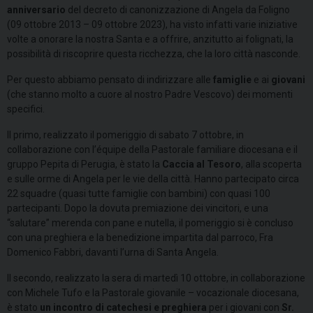
anniversario
del decreto di canonizzazione di Angela da Foligno
(09 ottobre 2013 – 09 ottobre 2023), ha visto infatti varie iniziative
volte a onorare la nostra Santa e a offrire, anzitutto ai folignati, la
possibilità di riscoprire questa ricchezza, che la loro città nasconde.
Per questo abbiamo pensato di indirizzare alle
famiglie
e ai
giovani
(che stanno molto a cuore al nostro Padre Vescovo) dei momenti
specifici.
Il primo, realizzato il pomeriggio di sabato 7 ottobre, in
collaborazione con l’équipe della Pastorale familiare diocesana e il
gruppo Pepita di Perugia, è stato la
Caccia al Tesoro
, alla scoperta
e sulle orme di Angela per le vie della città. Hanno partecipato circa
22 squadre (quasi tutte famiglie con bambini) con quasi 100
partecipanti. Dopo la dovuta premiazione dei vincitori, e una
“salutare” merenda con pane e nutella, il pomeriggio si è concluso
con una preghiera e la benedizione impartita dal parroco, Fra
Domenico Fabbri, davanti l’urna di Santa Angela.
Il secondo, realizzato la sera di martedì 10 ottobre, in collaborazione
con Michele Tufo e la Pastorale giovanile – vocazionale diocesana,
è stato
un incontro di catechesi e preghiera
per i giovani con
Sr.