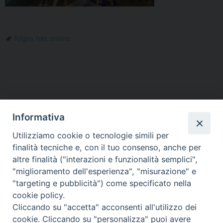
Foligno
,
Foto
,
oratorio
Informativa
Utilizziamo cookie o tecnologie simili per
HOME
VESCOVO
ORARI MESSE
CURIA VESCOVILE
finalità tecniche e, con il tuo consenso, anche per
TUTELA MINORI
UFFICI PASTORALI
PERSONE
VITA CONSACRATA
DOCUMENTI
CONTATTI
altre finalità ("interazioni e funzionalità semplici",
"miglioramento dell'esperienza", "misurazione" e
"targeting e pubblicità") come specificato nella
Copyright © 2018 Diocesi di Foligno /
Curia . Piazza Mons. Faloci 3 - 06034
cookie policy.
FOLIGNO [PG]
Cliccando su "accetta" acconsenti all'utilizzo dei
tel. 0742 350473 fax 0742 349021 email: info@diocesidifoligno.it . pec:
cookie. Cliccando su "personalizza" puoi avere
diocesidifoligno@pec.it