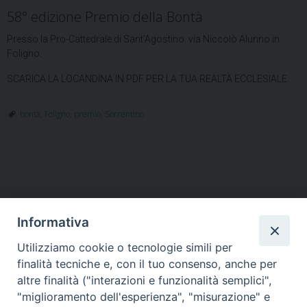
58° edizione Premio della Bontà
Presso la Pro-Cattedrale di Sant’Agostino via Niccolò Alunno in
Foligno.
SCARICA LA LOCANDINA IN PDF PER LA TUA REALTÀ ECCLESIALE.
bontà
,
Foligno
,
premio
,
Sorrentino
Informativa
Utilizziamo cookie o tecnologie simili per
HOME
VESCOVO
ORARI MESSE
CURIA VESCOVILE
finalità tecniche e, con il tuo consenso, anche per
TUTELA MINORI
UFFICI PASTORALI
PERSONE
VITA CONSACRATA
DOCUMENTI
CONTATTI
altre finalità ("interazioni e funzionalità semplici",
"miglioramento dell'esperienza", "misurazione" e