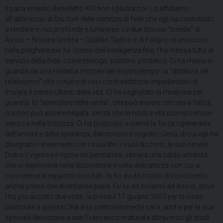
Il papa emerito Benedetto XVI non è più tra noi. Lo affidiamo
all’abbraccio di Dio forti delle certezze di fede che egli ha contribuito
a rendere in noi profonde e luminose. Le due diocesi “sorelle” di
Assisi – Nocera Umbra – Gualdo Tadino e di Foligno si uniscono
nella preghiera per lui. Uomo dall’intelligenza fine, l’ha messa tutta al
servizio della fede, come teologo, pastore, pontefice. Ci ha messi in
guardia da una malattia mortale del nostro tempo: la “dittatura del
relativismo” che ci nutre di voci contraddittorie impedendoci di
trovare il senso ultimo della vita. Ci ha segnalato la medicina per
guarirla: lo “splendore della verità”, che può essere cercata a fatica,
ma non può essere negata, senza che la nostra vita piombi nel non
senso e nella tristezza. Ci ha proposto insieme la forza rigenerante
dell’amore e della speranza, dandocene il segreto: Gesù, di cui egli ha
disegnato i lineamenti con i suoi libri, i suoi discorsi, le sue omelie.
Dietro il vigore e il rigore del pensatore, vibrava una calda umanità
che si esprimeva nella discrezione e nella delicatezza con cui si
concedeva al rapporto con tutti. Io ho avuto modo di conoscerlo
anche prima che diventasse papa. Fu lui ad inviarmi ad Assisi, dove
l’ho poi accolto due volte: la prima il 17 giugno 2007 per la visita
pastorale a questa Città a lui particolarmente cara, anche per la sua
speciale devozione a san Francesco maturata attraverso gli studi