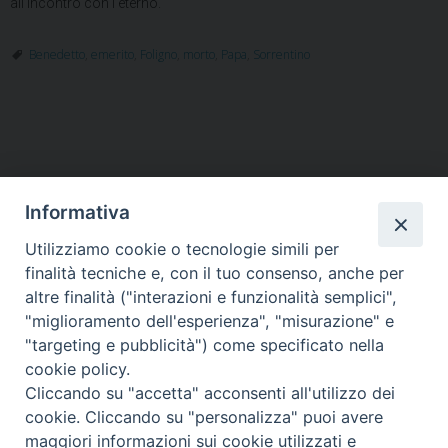
all’incontro con l’eterno.
Benedetto
,
emerito
,
Foligno
,
morto
,
Papa
,
Sorrentino
Informativa
Utilizziamo cookie o tecnologie simili per
HOME
VESCOVO
ORARI MESSE
CURIA VESCOVILE
finalità tecniche e, con il tuo consenso, anche per
TUTELA MINORI
UFFICI PASTORALI
PERSONE
VITA CONSACRATA
DOCUMENTI
CONTATTI
altre finalità ("interazioni e funzionalità semplici",
"miglioramento dell'esperienza", "misurazione" e
"targeting e pubblicità") come specificato nella
Copyright © 2018 Diocesi di Foligno /
Curia . Piazza Mons. Faloci 3 - 06034
cookie policy.
FOLIGNO [PG]
Cliccando su "accetta" acconsenti all'utilizzo dei
tel. 0742 350473 fax 0742 349021 email: info@diocesidifoligno.it . pec:
cookie. Cliccando su "personalizza" puoi avere
diocesidifoligno@pec.it
maggiori informazioni sui cookie utilizzati e