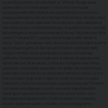
su san Bonaventura. La visita sigillò la “riforma” che egli aveva
appena fatto con il motu proprio Totius orbis con il quale
inaugurava nella Città serafica una nuova storia di comunione e
sinergia pastorale tra diocesi e famiglie francescane, che tanto bene
ha prodotto in questi sedici anni. Il suo discorso nella cattedrale di
San Rufino illustrò i fondamenti teologici di questa riforma, che lungi
dal restringere la vocazione universale di Assisi, l’ha potenziata. Altra
visita il 27 ottobre 2011, questa volta all’insegna dello “spirito di
Assisi”, nel 25° anniversario dello storico incontro di preghiera per la
pace vissuto insieme da San Giovanni Paolo II e dai leader delle
religioni mondiali. Assisi guarda alla sua figura con speciale
gratitudine. Durante questi lunghi anni di silenzio da papa emerito,
egli ha dato uno straordinario contributo di preghiera alla Chiesa
universale, continuando a guardare con affetto alla nostra Chiesa
particolare, come ebbi modo di percepire nell’unica volta in cui mi è
stato possibile fargli visita. Il rapporto stretto di Assisi con papa
Francesco, che fin nel nome è legato a questa Chiesa del “Poverello”,
non ha per nulla attenuato il nostro amore per papa Benedetto.
Questi giorni speciali, tra anno trascorso e anno nuovo, sono
all’insegna del ringraziamento. In tutte le chiese lo ricorderemo.
Diciamo grazie per quanto ci ha dato e lo accompagniamo