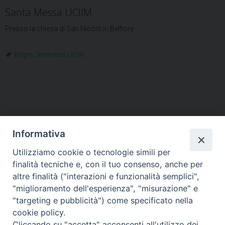
Santa Messa UCIIM
Presso la chiesa di San Nicolò in Belfiore
Foligno
,
Sorrentino
,
UCIIM
Informativa
Utilizziamo cookie o tecnologie simili per
HOME
VESCOVO
ORARI MESSE
CURIA VESCOVILE
finalità tecniche e, con il tuo consenso, anche per
TUTELA MINORI
UFFICI PASTORALI
PERSONE
VITA CONSACRATA
DOCUMENTI
CONTATTI
altre finalità ("interazioni e funzionalità semplici",
"miglioramento dell'esperienza", "misurazione" e
"targeting e pubblicità") come specificato nella
Copyright © 2018 Diocesi di Foligno /
Curia . Piazza Mons. Faloci 3 - 06034
cookie policy.
FOLIGNO [PG]
Cliccando su "accetta" acconsenti all'utilizzo dei