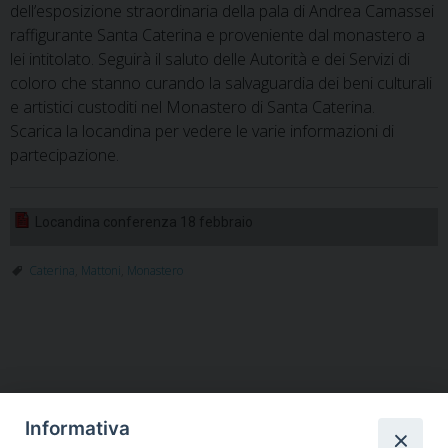
dell’esposizione straordinaria della pala di Andrea Camassei
raffigurante Santa Caterina e proveniente dal monastero a
lei intitolato. Seguirà il saluto delle Autorità e dei Servizi di
coloro che stanno curando la salvaguardia dei beni culturali
e artistici custoditi nel Monastero di Santa Caterina.
Scarica la locandina per vedere le varie informazioni di
partecipazione.
Locandina conferenza 18 febbraio
Caterina
,
Mattoni
,
Monastero
Informativa