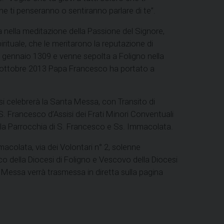
e ti penseranno o sentiranno parlare di te”.
a nella meditazione della Passione del Signore,
spirituale, che le meritarono la reputazione di
 4 gennaio 1309 e venne sepolta a Foligno nella
9 ottobre 2013 Papa Francesco ha portato a
i celebrerà la Santa Messa, con Transito di
S. Francesco d’Assisi dei Frati Minori Conventuali
lla Parrocchia di S. Francesco e Ss. Immacolata.
acolata, via dei Volontari n° 2, solenne
 della Diocesi di Foligno e Vescovo della Diocesi
 Messa verrà trasmessa in diretta sulla pagina