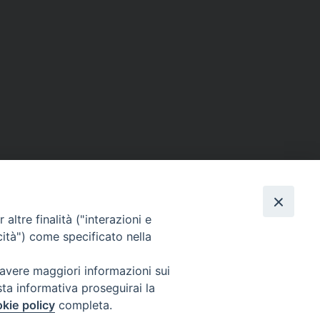
ERSONE
VITA CONSACRATA
DOCUMENTI
altre finalità ("interazioni e
cità") come specificato nella
 avere maggiori informazioni sui
IGNO [PG]
sta informativa proseguirai la
ligno@pec.it
kie policy
completa.