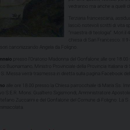
vedranno ma anche a quelli ch
Terziaria francescana, assidu
lasciò notevoli scritti di vita 
“maestra di teologia”. Morì il
chiesa di San Francesco. Il 
sori canonizzando Angela da Foligno.
nnaio
presso l’Oratorio Madonna del Gonfalone alle ore 18.00 s
co Buonamano, Ministro Provinciale della Provincia Italiana di 
a S. Messa verrà trasmessa in diretta sulla pagina Facebook de
gno
alle ore 18.00 presso la Chiesa parrocchiale di Maria Ss. Imm
o S.E.R. Mons. Gualtiero Sigismondi, Amministratore Apostolico
 Stefano Zuccarini e del Gonfalone del Comune di Foligno. La S.
 Immacolata.