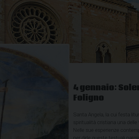
4 gennaio: Sole
Foligno
Santa Angela, la cui festa litu
spiritualità cristiana una delle
Nelle sue esperienze contemp
per dirle queste testuali parole