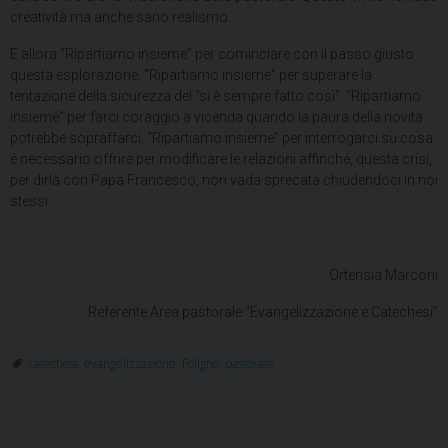
creatività ma anche sano realismo.
E allora “Ripartiamo insieme” per cominciare con il passo giusto
questa esplorazione. “Ripartiamo insieme” per superare la
tentazione della sicurezza del “si è sempre fatto così”. “Ripartiamo
insieme” per farci coraggio a vicenda quando la paura della novità
potrebbe sopraffarci. “Ripartiamo insieme” per interrogarci su cosa
è necessario offrire per modificare le relazioni affinché, questa crisi,
per dirla con Papa Francesco, non vada sprecata chiudendoci in noi
stessi.
Ortensia Marconi
Referente Area pastorale “Evangelizzazione e Catechesi”
catechesi
,
evangelizzazione
,
Foligno
,
pastorale