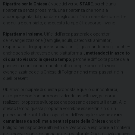
Ripartire per la Chiesa
è voce del verbo
STARE
, perché una
ripartenza senza prossimità, una ripartenza che non sia
accompagnata dal guardare negli occhi l’altro sarebbe come dire
che nulla è cambiato, che questo tempo è trascorso invano.
Ripartiamo insieme
, Uffici dell’area pastorale e operatori
dell’evangelizzazione (famiglie, adulti, catechisti animatori,
responsabili dei gruppi e associazioni…), guardandoci negli occhi –
anche se solo attraverso una piattaforma -,
mettendoci in ascolto
di quanto vissuto in questo tempo
, perché le difficoltà poste dalla
pandemia non hanno mai interrotto completamente l’azione
evangelizzatrice della Chiesa di Foligno né nei mesi passati né in
quelli presenti.
Obiettivo principale di questa proposta è quello di incontrarci,
dialogare e confrontarci condividendo aspettative, percorsi
realizzati, proposte sviluppate che possano essere utili a tutti. Allo
stesso tempo questa proposta vorrebbe essere l’inizio di un
processo che aiuti tutti gli operatori dell’evangelizzazione a
non
camminare da soli
,
ma a sentirsi parte della Chiesa
che è in
Foligno per rispondere all’invito del Vescovo a esplorare la frontiera
della conversione missionaria della pastorale. Questo invito richiede