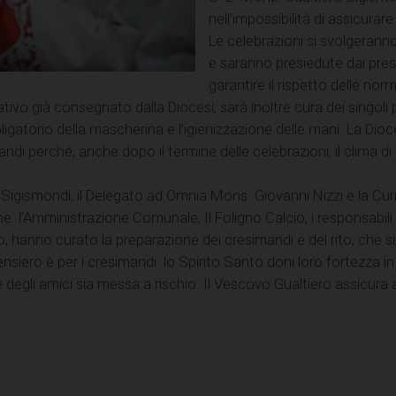
nell’impossibilità di assicurare
Le celebrazioni si svolgerann
e saranno presiedute dai presb
garantire il rispetto delle no
vo già consegnato dalla Diocesi; sarà inoltre cura dei singoli p
gatorio della mascherina e l’igienizzazione delle mani. La Dioce
ndi perché, anche dopo il termine delle celebrazioni, il clima d
Sigismondi, il Delegato ad Omnia Mons. Giovanni Nizzi e la Curia
: l’Amministrazione Comunale, Il Foligno Calcio, i responsabili de
o, hanno curato la preparazione dei cresimandi e del rito, che s
 pensiero è per i cresimandi: lo Spirito Santo doni loro fortezza 
 e degli amici sia messa a rischio. Il Vescovo Gualtiero assicura a