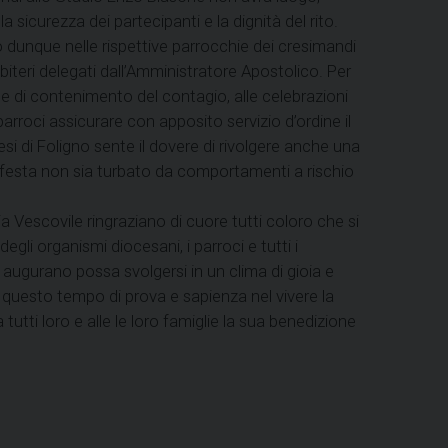
 la sicurezza dei partecipanti e la dignità del rito.
o dunque nelle rispettive parrocchie dei cresimandi
iteri delegati dall’Amministratore Apostolico. Per
rme di contenimento del contagio, alle celebrazioni
arroci assicurare con apposito servizio d’ordine il
si di Foligno sente il dovere di rivolgere anche una
i festa non sia turbato da comportamenti a rischio
 Vescovile ringraziano di cuore tutti coloro che si
gli organismi diocesani, i parroci e tutti i
i augurano possa svolgersi in un clima di gioia e
in questo tempo di prova e sapienza nel vivere la
 tutti loro e alle le loro famiglie la sua benedizione