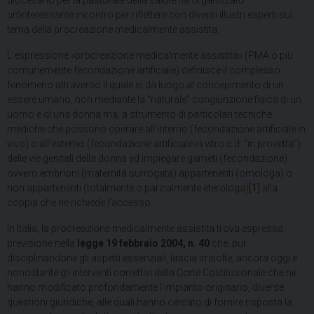
diocesano per la pastorale della salute ha organizzato
un’interessante incontro per riflettere con diversi illustri esperti sul
tema della procreazione medicalmente assistita.
L’espressione «procreazione medicalmente assistita» (PMA o più
comunemente fecondazione artificiale) definisce il complesso
fenomeno attraverso il quale si dà luogo al concepimento di un
essere umano, non mediante la “naturale” congiunzione fisica di un
uomo e di una donna ma, a strumento di particolari tecniche
mediche che possono operare all’interno (fecondazione artificiale in
vivo) o all’esterno (fecondazione artificiale in vitro c.d. “in provetta”)
delle vie genitali della donna ed impiegare gameti (fecondazione)
ovvero embrioni (maternità surrogata) appartenenti (omologa) o
non appartenenti (totalmente o parzialmente eterologa)
[1]
alla
coppia che ne richiede l’accesso.
In Italia, la procreazione medicalmente assistita trova espressa
previsione nella
legge 19 febbraio 2004, n. 40
che, pur
disciplinandone gli aspetti essenziali, lascia irrisolte, ancora oggi e
nonostante gli interventi correttivi della Corte Costituzionale
che ne
hanno modificato profondamente l’impianto originario, diverse
questioni giuridiche, alle quali hanno cercato di fornire risposta la