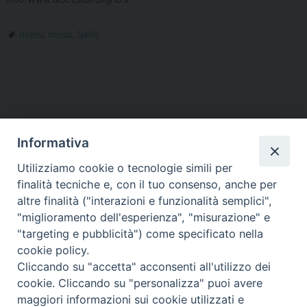
diretta
,
messa
,
Spello
Informativa
Utilizziamo cookie o tecnologie simili per
HOME
VESCOVO
ORARI MESSE
CURIA VESCOVILE
finalità tecniche e, con il tuo consenso, anche per
TUTELA MINORI
UFFICI PASTORALI
PERSONE
VITA CONSACRATA
DOCUMENTI
CONTATTI
altre finalità ("interazioni e funzionalità semplici",
"miglioramento dell'esperienza", "misurazione" e
"targeting e pubblicità") come specificato nella
Copyright © 2018 Diocesi di Foligno /
Curia . Piazza Mons. Faloci 3 - 06034
cookie policy.
FOLIGNO [PG]
Cliccando su "accetta" acconsenti all'utilizzo dei
tel. 0742 350473 fax 0742 349021 email: info@diocesidifoligno.it . pec:
cookie. Cliccando su "personalizza" puoi avere
diocesidifoligno@pec.it
maggiori informazioni sui cookie utilizzati e