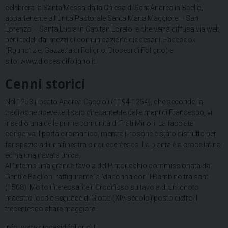
celebrerà la Santa Messa dalla Chiesa di Sant’Andrea in Spello,
appartenente all’Unità Pastorale Santa Maria Maggiore – San
Lorenzo – Santa Lucia in Capitan Loreto, e che verrà diffusa via web
per i fedeli dai mezzi di comunicazione diocesani: Facebook
(Rgunotizie, Gazzetta di Foligno, Diocesi di Foligno) e
sito: www.diocesidifoligno.it.
Cenni storici
Nel 1253 il beato Andrea Caccioli (1194-1254), che secondo la
tradizione ricevette il saio direttamente dalle mani di Francesco, vi
insediò una delle prime comunità di Frati Minori. La facciata
conserva il portale romanico, mentre il rosone è stato distrutto per
far spazio ad una finestra cinquecentesca. La pianta è a croce latina
ed ha una navata unica.
All’interno una grande tavola del Pintoricchio commissionata da
Gentile Baglioni raffigurante la Madonna con il Bambino tra santi
(1508). Molto interessante il Crocifisso su tavola di un ignoto
maestro locale seguace di Giotto (XIV secolo) posto dietro il
trecentesco altare maggiore.
Info: www.diocesidifoligno.it